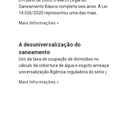
Em julho de 2026, o Marco Legal do
Saneamento Básico completa seis anos. A Lei
14.026/2020 representou uma das mais
relevantes reformas institucionais do setor ao
Mais Informações »
estabelecer metas claras para a
universalização dos serviços, ampliar a
participação da iniciativa privada, fortalecer o
A desuniversalização do
papel regulador da Agência Nacional de Águas
e Saneamento Básico (ANA) e criar
saneamento
mecanismos voltados à segurança jurídica dos
Uso da taxa de ocupação de domicílios no
contratos.
cálculo da cobertura de água e esgoto ameaça
universalização Agência reguladora do setor já
prevê cálculo que mede infraestrutura em vez
Mais Informações »
de variável demográfica.