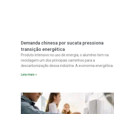
Demanda chinesa por sucata pressiona
transição energética
Produto intensivo no uso de energia, o alumínio tem na
reciclagem um dos principais caminhos para a
descarbonização dessa indústria. A economia energética
na fabricação chega a 95% com o reaproveitamento do
Leia mais »
material. A produção de um alumínio mais limpo, no
entanto, tem esbarrado em dificuldade de acesso ao seu
principal insumo, a sucata, devido, sobretudo, ao interesse
chinês pela matéria-prima.