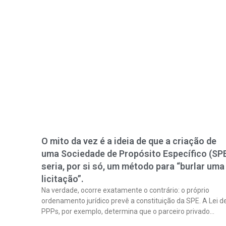
O mito da vez é a ideia de que a criação de
uma Sociedade de Propósito Específico (SP
seria, por si só, um método para “burlar uma
licitação”.
Na verdade, ocorre exatamente o contrário: o próprio
ordenamento jurídico prevê a constituição da SPE. A Lei d
PPPs, por exemplo, determina que o parceiro privado
constitua uma SPE para implantar e gerir o