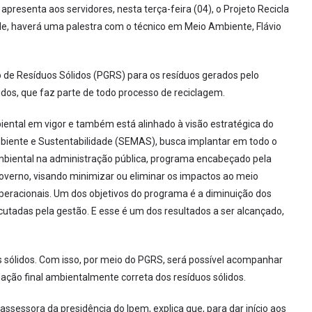
resenta aos servidores, nesta terça-feira (04), o Projeto Recicla
ade, haverá uma palestra com o técnico em Meio Ambiente, Flávio
de Resíduos Sólidos (PGRS) para os resíduos gerados pelo
sólidos, que faz parte de todo processo de reciclagem.
biental em vigor e também está alinhado à visão estratégica do
biente e Sustentabilidade (SEMAS), busca implantar em todo o
ambiental na administração pública, programa encabeçado pela
governo, visando minimizar ou eliminar os impactos ao meio
peracionais. Um dos objetivos do programa é a diminuição dos
tadas pela gestão. E esse é um dos resultados a ser alcançado,
s sólidos. Com isso, por meio do PGRS, será possível acompanhar
nação final ambientalmente correta dos resíduos sólidos.
assessora da presidência do Ipem, explica que, para dar início aos