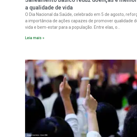
a qualidade de vida
O Dia Nacional da Saúde, celebrado em 5 de agosto, refor
a importância de ações capazes de promover qualidade d
vida e bem-estar para a população. Entre elas, o
saneamento ocupa papel fundamental. A ampliação dos
Leia mais »
serviços de coleta e tratamento de esgoto contribui
diretamente para a prevenção de doenças. Além disso,
melhora as condições de saúde pública.