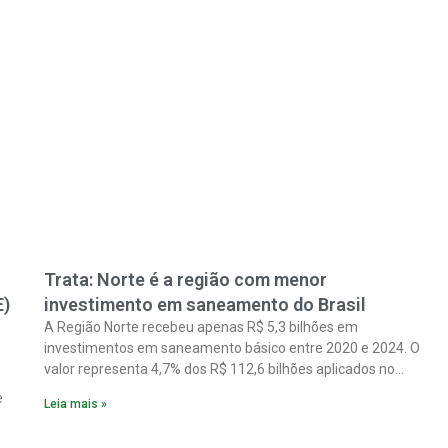
Trata: Norte é a região com menor
E)
investimento em saneamento do Brasil
A Região Norte recebeu apenas R$ 5,3 bilhões em
investimentos em saneamento básico entre 2020 e 2024. O
valor representa 4,7% dos R$ 112,6 bilhões aplicados no
país no período. Os dados são de um estudo do Instituto
e
Leia mais »
Trata Brasil em parceria com a GO Associados.