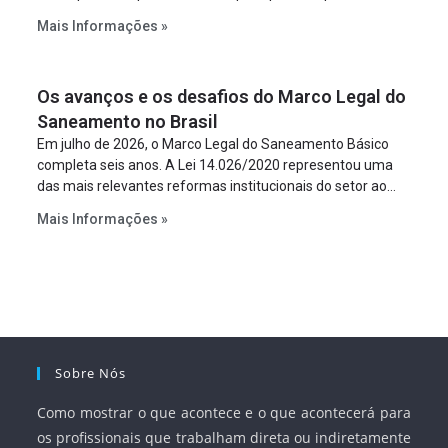
constitua uma SPE para implantar e gerir o
Mais Informações »
empreendimento. Ou seja, a suposta “fraude à licitação” é
um requisito legal da operação. Na Lei de Concessões, a
figura é facultativa e sujeita a uma escolha racional de
Os avanços e os desafios do Marco Legal do
projeto a projeto.
Saneamento no Brasil
Em julho de 2026, o Marco Legal do Saneamento Básico
completa seis anos. A Lei 14.026/2020 representou uma
das mais relevantes reformas institucionais do setor ao
estabelecer metas claras para a universalização dos
Mais Informações »
serviços, ampliar a participação da iniciativa privada,
fortalecer o papel regulador da Agência Nacional de Águas
e Saneamento Básico (ANA) e criar mecanismos voltados
à segurança jurídica dos contratos.
Sobre Nós
Como mostrar o que acontece e o que acontecerá para
os profissionais que trabalham direta ou indiretamente