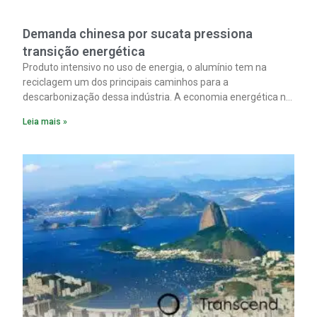
Demanda chinesa por sucata pressiona
transição energética
Produto intensivo no uso de energia, o alumínio tem na
reciclagem um dos principais caminhos para a
descarbonização dessa indústria. A economia energética na
fabricação chega a 95% com o reaproveitamento do
Leia mais »
material. A produção de um alumínio mais limpo, no entanto,
tem esbarrado em dificuldade de acesso ao seu principal
insumo, a sucata, devido, sobretudo, ao interesse chinês
pela matéria-prima.