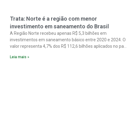
Trata: Norte é a região com menor
investimento em saneamento do Brasil
A Região Norte recebeu apenas R$ 5,3 bilhões em
investimentos em saneamento básico entre 2020 e 2024. O
valor representa 4,7% dos R$ 112,6 bilhões aplicados no país
no período. Os dados são de um estudo do Instituto Trata
Leia mais »
Brasil em parceria com a GO Associados.