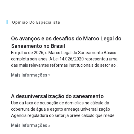
Opinião Do Especialista
Os avanços e os desafios do Marco Legal do
Saneamento no Brasil
Em julho de 2026, o Marco Legal do Saneamento Básico
completa seis anos. A Lei 14.026/2020 representou uma
das mais relevantes reformas institucionais do setor ao
estabelecer metas claras para a universalização dos
Mais Informações »
serviços, ampliar a participação da iniciativa privada,
fortalecer o papel regulador da Agência Nacional de Águas
e Saneamento Básico (ANA) e criar mecanismos voltados
A desuniversalização do saneamento
à segurança jurídica dos contratos.
Uso da taxa de ocupação de domicílios no cálculo da
cobertura de água e esgoto ameaça universalização
Agência reguladora do setor já prevê cálculo que mede
infraestrutura em vez de variável demográfica.
Mais Informações »