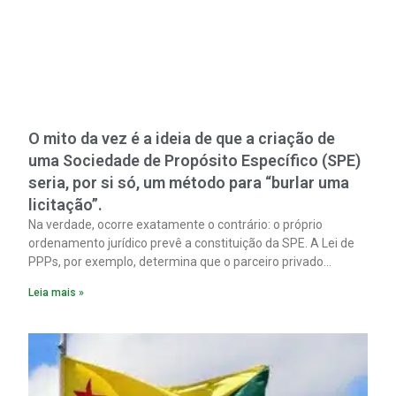
O mito da vez é a ideia de que a criação de
uma Sociedade de Propósito Específico (SPE)
seria, por si só, um método para “burlar uma
licitação”.
Na verdade, ocorre exatamente o contrário: o próprio
ordenamento jurídico prevê a constituição da SPE. A Lei de
PPPs, por exemplo, determina que o parceiro privado
constitua uma SPE para implantar e gerir o
Leia mais »
empreendimento. Ou seja, a suposta “fraude à licitação” é
um requisito legal da operação. Na Lei de Concessões, a
figura é facultativa e sujeita a uma escolha racional de
projeto a projeto.