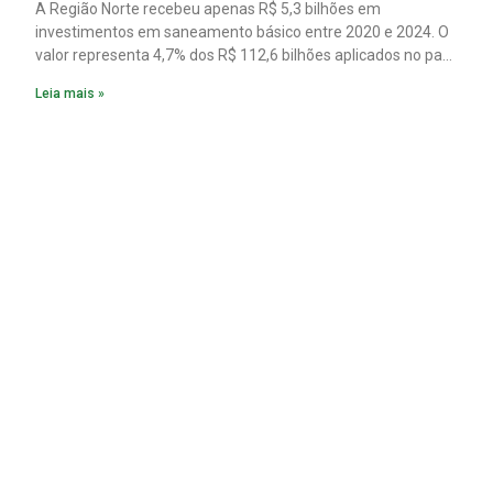
A Região Norte recebeu apenas R$ 5,3 bilhões em
investimentos em saneamento básico entre 2020 e 2024. O
valor representa 4,7% dos R$ 112,6 bilhões aplicados no país
no período. Os dados são de um estudo do Instituto Trata
Leia mais »
Brasil em parceria com a GO Associados.