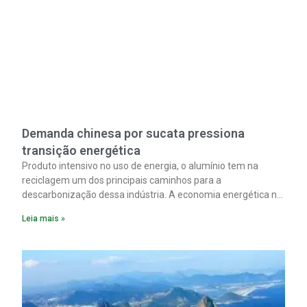
Demanda chinesa por sucata pressiona
transição energética
Produto intensivo no uso de energia, o alumínio tem na
reciclagem um dos principais caminhos para a
descarbonização dessa indústria. A economia energética na
fabricação chega a 95% com o reaproveitamento do
Leia mais »
material. A produção de um alumínio mais limpo, no entanto,
tem esbarrado em dificuldade de acesso ao seu principal
insumo, a sucata, devido, sobretudo, ao interesse chinês
pela matéria-prima.