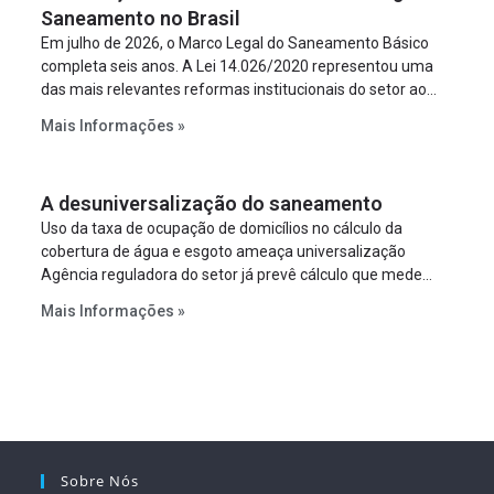
Saneamento no Brasil
Em julho de 2026, o Marco Legal do Saneamento Básico
completa seis anos. A Lei 14.026/2020 representou uma
das mais relevantes reformas institucionais do setor ao
estabelecer metas claras para a universalização dos
Mais Informações »
serviços, ampliar a participação da iniciativa privada,
fortalecer o papel regulador da Agência Nacional de Águas
e Saneamento Básico (ANA) e criar mecanismos voltados
A desuniversalização do saneamento
à segurança jurídica dos contratos.
Uso da taxa de ocupação de domicílios no cálculo da
cobertura de água e esgoto ameaça universalização
Agência reguladora do setor já prevê cálculo que mede
infraestrutura em vez de variável demográfica.
Mais Informações »
Sobre Nós