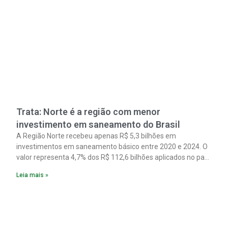
Trata: Norte é a região com menor
investimento em saneamento do Brasil
A Região Norte recebeu apenas R$ 5,3 bilhões em
investimentos em saneamento básico entre 2020 e 2024. O
valor representa 4,7% dos R$ 112,6 bilhões aplicados no país
no período. Os dados são de um estudo do Instituto Trata
Leia mais »
Brasil em parceria com a GO Associados.