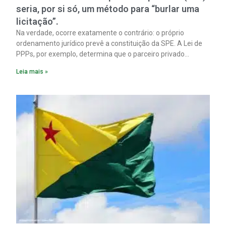
seria, por si só, um método para “burlar uma
licitação”.
Na verdade, ocorre exatamente o contrário: o próprio
ordenamento jurídico prevê a constituição da SPE. A Lei de
PPPs, por exemplo, determina que o parceiro privado
constitua uma SPE para implantar e gerir o
Leia mais »
empreendimento. Ou seja, a suposta “fraude à licitação” é
um requisito legal da operação. Na Lei de Concessões, a
figura é facultativa e sujeita a uma escolha racional de
projeto a projeto.