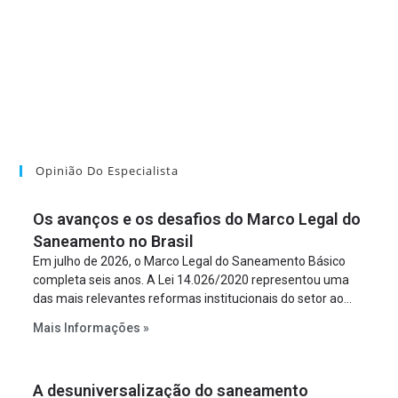
Opinião Do Especialista
Os avanços e os desafios do Marco Legal do
Saneamento no Brasil
Em julho de 2026, o Marco Legal do Saneamento Básico
completa seis anos. A Lei 14.026/2020 representou uma
das mais relevantes reformas institucionais do setor ao
estabelecer metas claras para a universalização dos
Mais Informações »
serviços, ampliar a participação da iniciativa privada,
fortalecer o papel regulador da Agência Nacional de Águas
e Saneamento Básico (ANA) e criar mecanismos voltados
A desuniversalização do saneamento
à segurança jurídica dos contratos.