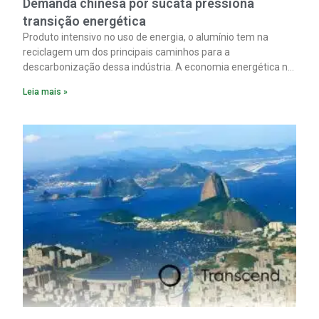
Demanda chinesa por sucata pressiona
transição energética
Produto intensivo no uso de energia, o alumínio tem na
reciclagem um dos principais caminhos para a
descarbonização dessa indústria. A economia energética na
fabricação chega a 95% com o reaproveitamento do
Leia mais »
material. A produção de um alumínio mais limpo, no entanto,
tem esbarrado em dificuldade de acesso ao seu principal
insumo, a sucata, devido, sobretudo, ao interesse chinês
pela matéria-prima.