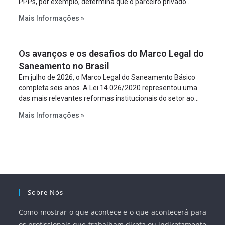
PPPs, por exemplo, determina que o parceiro privado
constitua uma SPE para implantar e gerir o
Mais Informações »
empreendimento. Ou seja, a suposta “fraude à licitação” é
um requisito legal da operação. Na Lei de Concessões, a
figura é facultativa e sujeita a uma escolha racional de
Os avanços e os desafios do Marco Legal do
projeto a projeto.
Saneamento no Brasil
Em julho de 2026, o Marco Legal do Saneamento Básico
completa seis anos. A Lei 14.026/2020 representou uma
das mais relevantes reformas institucionais do setor ao
estabelecer metas claras para a universalização dos
Mais Informações »
serviços, ampliar a participação da iniciativa privada,
fortalecer o papel regulador da Agência Nacional de Águas
e Saneamento Básico (ANA) e criar mecanismos voltados
à segurança jurídica dos contratos.
Sobre Nós
Como mostrar o que acontece e o que acontecerá para
os profissionais que trabalham direta ou indiretamente