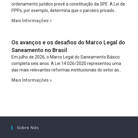
ordenamento jurídico prevê a constituição da SPE. A Lei de
PPPs, por exemplo, determina que o parceiro privado
constitua uma SPE para implantar e gerir o
Mais Informações »
empreendimento. Ou seja, a suposta “fraude à licitação” é
um requisito legal da operação. Na Lei de Concessões, a
figura é facultativa e sujeita a uma escolha racional de
Os avanços e os desafios do Marco Legal do
projeto a projeto.
Saneamento no Brasil
Em julho de 2026, o Marco Legal do Saneamento Básico
completa seis anos. A Lei 14.026/2020 representou uma
das mais relevantes reformas institucionais do setor ao
estabelecer metas claras para a universalização dos
Mais Informações »
serviços, ampliar a participação da iniciativa privada,
fortalecer o papel regulador da Agência Nacional de Águas
e Saneamento Básico (ANA) e criar mecanismos voltados
à segurança jurídica dos contratos.
Sobre Nós