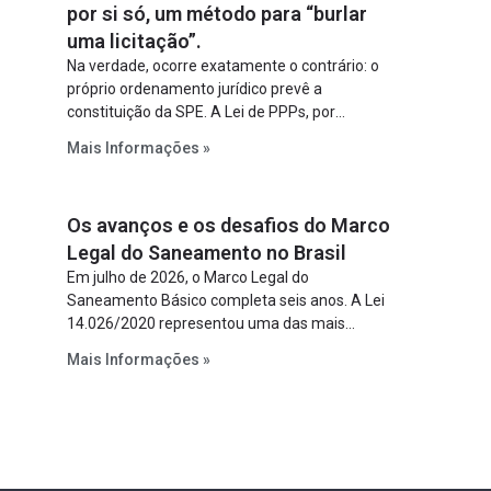
por si só, um método para “burlar
uma licitação”.
Na verdade, ocorre exatamente o contrário: o
próprio ordenamento jurídico prevê a
constituição da SPE. A Lei de PPPs, por
exemplo, determina que o parceiro privado
Mais Informações »
constitua uma SPE para implantar e gerir o
empreendimento. Ou seja, a suposta “fraude à
licitação” é um requisito legal da operação. Na
Os avanços e os desafios do Marco
Lei de Concessões, a figura é facultativa e
sujeita a uma escolha racional de projeto a
Legal do Saneamento no Brasil
projeto.
Em julho de 2026, o Marco Legal do
Saneamento Básico completa seis anos. A Lei
14.026/2020 representou uma das mais
relevantes reformas institucionais do setor ao
Mais Informações »
estabelecer metas claras para a
universalização dos serviços, ampliar a
participação da iniciativa privada, fortalecer o
papel regulador da Agência Nacional de Águas
e Saneamento Básico (ANA) e criar
mecanismos voltados à segurança jurídica dos