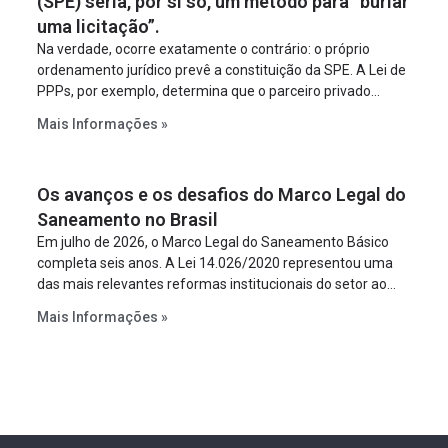
(SPE) seria, por si só, um método para “burlar
uma licitação”.
Na verdade, ocorre exatamente o contrário: o próprio
ordenamento jurídico prevê a constituição da SPE. A Lei de
PPPs, por exemplo, determina que o parceiro privado
constitua uma SPE para implantar e gerir o
Mais Informações »
empreendimento. Ou seja, a suposta “fraude à licitação” é
um requisito legal da operação. Na Lei de Concessões, a
figura é facultativa e sujeita a uma escolha racional de
Os avanços e os desafios do Marco Legal do
projeto a projeto.
Saneamento no Brasil
Em julho de 2026, o Marco Legal do Saneamento Básico
completa seis anos. A Lei 14.026/2020 representou uma
das mais relevantes reformas institucionais do setor ao
estabelecer metas claras para a universalização dos
Mais Informações »
serviços, ampliar a participação da iniciativa privada,
fortalecer o papel regulador da Agência Nacional de Águas
e Saneamento Básico (ANA) e criar mecanismos voltados
à segurança jurídica dos contratos.