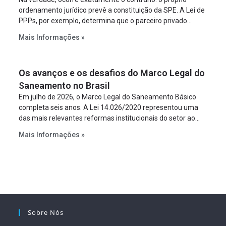
ordenamento jurídico prevê a constituição da SPE. A Lei de
PPPs, por exemplo, determina que o parceiro privado
constitua uma SPE para implantar e gerir o
Mais Informações »
empreendimento. Ou seja, a suposta “fraude à licitação” é
um requisito legal da operação. Na Lei de Concessões, a
figura é facultativa e sujeita a uma escolha racional de
Os avanços e os desafios do Marco Legal do
projeto a projeto.
Saneamento no Brasil
Em julho de 2026, o Marco Legal do Saneamento Básico
completa seis anos. A Lei 14.026/2020 representou uma
das mais relevantes reformas institucionais do setor ao
estabelecer metas claras para a universalização dos
Mais Informações »
serviços, ampliar a participação da iniciativa privada,
fortalecer o papel regulador da Agência Nacional de Águas
e Saneamento Básico (ANA) e criar mecanismos voltados
à segurança jurídica dos contratos.
Sobre Nós