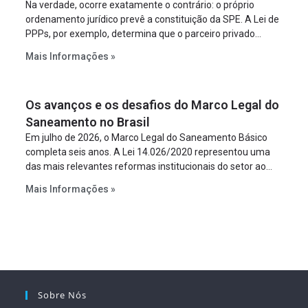
Na verdade, ocorre exatamente o contrário: o próprio
ordenamento jurídico prevê a constituição da SPE. A Lei de
PPPs, por exemplo, determina que o parceiro privado
constitua uma SPE para implantar e gerir o
Mais Informações »
empreendimento. Ou seja, a suposta “fraude à licitação” é
um requisito legal da operação. Na Lei de Concessões, a
figura é facultativa e sujeita a uma escolha racional de
Os avanços e os desafios do Marco Legal do
projeto a projeto.
Saneamento no Brasil
Em julho de 2026, o Marco Legal do Saneamento Básico
completa seis anos. A Lei 14.026/2020 representou uma
das mais relevantes reformas institucionais do setor ao
estabelecer metas claras para a universalização dos
Mais Informações »
serviços, ampliar a participação da iniciativa privada,
fortalecer o papel regulador da Agência Nacional de Águas
e Saneamento Básico (ANA) e criar mecanismos voltados
à segurança jurídica dos contratos.
Sobre Nós