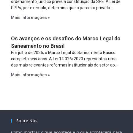
ordenamento jurídico prevê a constituição da SPE. A Lei de
PPPs, por exemplo, determina que o parceiro privado
constitua uma SPE para implantar e gerir o
Mais Informações »
empreendimento. Ou seja, a suposta “fraude à licitação” é
um requisito legal da operação. Na Lei de Concessões, a
figura é facultativa e sujeita a uma escolha racional de
Os avanços e os desafios do Marco Legal do
projeto a projeto.
Saneamento no Brasil
Em julho de 2026, o Marco Legal do Saneamento Básico
completa seis anos. A Lei 14.026/2020 representou uma
das mais relevantes reformas institucionais do setor ao
estabelecer metas claras para a universalização dos
Mais Informações »
serviços, ampliar a participação da iniciativa privada,
fortalecer o papel regulador da Agência Nacional de Águas
e Saneamento Básico (ANA) e criar mecanismos voltados
à segurança jurídica dos contratos.
Sobre Nós
Como mostrar o que acontece e o que acontecerá para