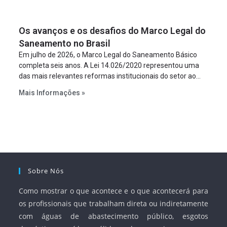
um requisito legal da operação. Na Lei de Concessões, a
figura é facultativa e sujeita a uma escolha racional de
Os avanços e os desafios do Marco Legal do
projeto a projeto.
Saneamento no Brasil
Em julho de 2026, o Marco Legal do Saneamento Básico
completa seis anos. A Lei 14.026/2020 representou uma
das mais relevantes reformas institucionais do setor ao
estabelecer metas claras para a universalização dos
Mais Informações »
serviços, ampliar a participação da iniciativa privada,
fortalecer o papel regulador da Agência Nacional de Águas
e Saneamento Básico (ANA) e criar mecanismos voltados
à segurança jurídica dos contratos.
Sobre Nós
Como mostrar o que acontece e o que acontecerá para
os profissionais que trabalham direta ou indiretamente
com águas de abastecimento público, esgotos