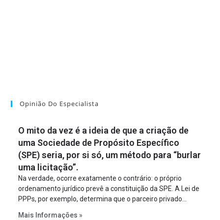
Opinião Do Especialista
O mito da vez é a ideia de que a criação de
uma Sociedade de Propósito Específico
(SPE) seria, por si só, um método para “burlar
uma licitação”.
Na verdade, ocorre exatamente o contrário: o próprio
ordenamento jurídico prevê a constituição da SPE. A Lei de
PPPs, por exemplo, determina que o parceiro privado
constitua uma SPE para implantar e gerir o
Mais Informações »
empreendimento. Ou seja, a suposta “fraude à licitação” é