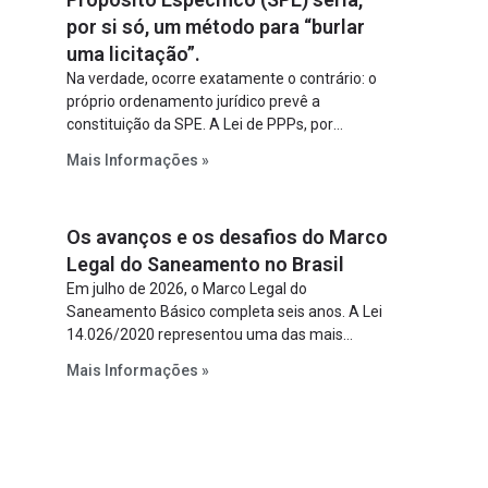
por si só, um método para “burlar
uma licitação”.
Na verdade, ocorre exatamente o contrário: o
próprio ordenamento jurídico prevê a
constituição da SPE. A Lei de PPPs, por
exemplo, determina que o parceiro privado
Mais Informações »
constitua uma SPE para implantar e gerir o
empreendimento. Ou seja, a suposta “fraude à
licitação” é um requisito legal da operação. Na
Os avanços e os desafios do Marco
Lei de Concessões, a figura é facultativa e
sujeita a uma escolha racional de projeto a
Legal do Saneamento no Brasil
projeto.
Em julho de 2026, o Marco Legal do
Saneamento Básico completa seis anos. A Lei
14.026/2020 representou uma das mais
relevantes reformas institucionais do setor ao
Mais Informações »
estabelecer metas claras para a
universalização dos serviços, ampliar a
participação da iniciativa privada, fortalecer o
papel regulador da Agência Nacional de Águas
e Saneamento Básico (ANA) e criar