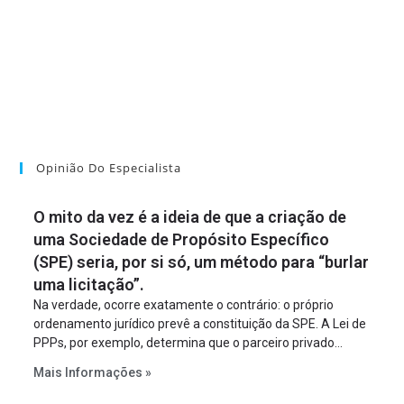
Opinião Do Especialista
O mito da vez é a ideia de que a criação de
uma Sociedade de Propósito Específico
(SPE) seria, por si só, um método para “burlar
uma licitação”.
Na verdade, ocorre exatamente o contrário: o próprio
ordenamento jurídico prevê a constituição da SPE. A Lei de
PPPs, por exemplo, determina que o parceiro privado
constitua uma SPE para implantar e gerir o
Mais Informações »
empreendimento. Ou seja, a suposta “fraude à licitação” é
um requisito legal da operação. Na Lei de Concessões, a