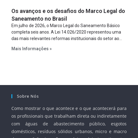
figura é facultativa e sujeita a uma escolha racional de
Os avanços e os desafios do Marco Legal do
projeto a projeto.
Saneamento no Brasil
Em julho de 2026, o Marco Legal do Saneamento Básico
completa seis anos. A Lei 14.026/2020 representou uma
das mais relevantes reformas institucionais do setor ao
estabelecer metas claras para a universalização dos
Mais Informações »
serviços, ampliar a participação da iniciativa privada,
fortalecer o papel regulador da Agência Nacional de Águas
e Saneamento Básico (ANA) e criar mecanismos voltados
à segurança jurídica dos contratos.
Sobre Nós
Como mostrar o que acontece e o que acontecerá para
os profissionais que trabalham direta ou indiretamente
com águas de abastecimento público, esgotos
domésticos, resíduos sólidos urbanos, micro e macro