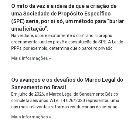
O mito da vez é a ideia de que a criação de
uma Sociedade de Propósito Específico
(SPE) seria, por si só, um método para “burlar
uma licitação”.
Na verdade, ocorre exatamente o contrário: o próprio
ordenamento jurídico prevê a constituição da SPE. A Lei de
PPPs, por exemplo, determina que o parceiro privado
constitua uma SPE para implantar e gerir o
Mais Informações »
empreendimento. Ou seja, a suposta “fraude à licitação” é
um requisito legal da operação. Na Lei de Concessões, a
figura é facultativa e sujeita a uma escolha racional de
Os avanços e os desafios do Marco Legal do
projeto a projeto.
Saneamento no Brasil
Em julho de 2026, o Marco Legal do Saneamento Básico
completa seis anos. A Lei 14.026/2020 representou uma
das mais relevantes reformas institucionais do setor ao
estabelecer metas claras para a universalização dos
Mais Informações »
serviços, ampliar a participação da iniciativa privada,
fortalecer o papel regulador da Agência Nacional de Águas
e Saneamento Básico (ANA) e criar mecanismos voltados