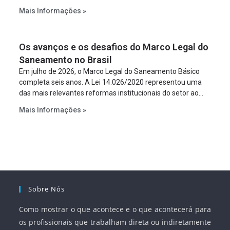
constitua uma SPE para implantar e gerir o
Mais Informações »
empreendimento. Ou seja, a suposta “fraude à licitação” é
um requisito legal da operação. Na Lei de Concessões, a
figura é facultativa e sujeita a uma escolha racional de
Os avanços e os desafios do Marco Legal do
projeto a projeto.
Saneamento no Brasil
Em julho de 2026, o Marco Legal do Saneamento Básico
completa seis anos. A Lei 14.026/2020 representou uma
das mais relevantes reformas institucionais do setor ao
estabelecer metas claras para a universalização dos
Mais Informações »
serviços, ampliar a participação da iniciativa privada,
fortalecer o papel regulador da Agência Nacional de Águas
e Saneamento Básico (ANA) e criar mecanismos voltados
à segurança jurídica dos contratos.
Sobre Nós
Como mostrar o que acontece e o que acontecerá para
os profissionais que trabalham direta ou indiretamente