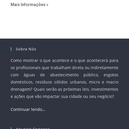
estabelecer metas claras para a universalização dos
Mais Informações »
serviços, ampliar a participação da iniciativa privada,
fortalecer o papel regulador da Agência Nacional de Águas
e Saneamento Básico (ANA) e criar mecanismos voltados
à segurança jurídica dos contratos.
Sobre Nós
Como mostrar o que acontece e o que acontecerá para
os profissionais que trabalham direta ou indiretamente
com águas de abastecimento público, esgotos
domésticos, resíduos sólidos urbanos, micro e macro
drenagem? Quais serão as próximas leis, investimentos
e ações que vão impactar sua cidade ou seu negócio?
Continuar lendo…