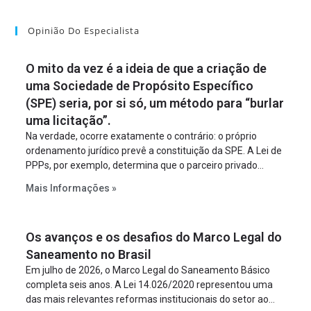
Opinião Do Especialista
O mito da vez é a ideia de que a criação de
uma Sociedade de Propósito Específico
(SPE) seria, por si só, um método para “burlar
uma licitação”.
Na verdade, ocorre exatamente o contrário: o próprio
ordenamento jurídico prevê a constituição da SPE. A Lei de
PPPs, por exemplo, determina que o parceiro privado
constitua uma SPE para implantar e gerir o
Mais Informações »
empreendimento. Ou seja, a suposta “fraude à licitação” é
um requisito legal da operação. Na Lei de Concessões, a
figura é facultativa e sujeita a uma escolha racional de
Os avanços e os desafios do Marco Legal do
projeto a projeto.
Saneamento no Brasil
Em julho de 2026, o Marco Legal do Saneamento Básico
completa seis anos. A Lei 14.026/2020 representou uma
das mais relevantes reformas institucionais do setor ao