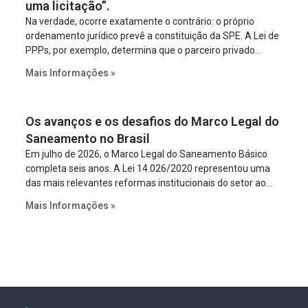
uma licitação”.
Na verdade, ocorre exatamente o contrário: o próprio
ordenamento jurídico prevê a constituição da SPE. A Lei de
PPPs, por exemplo, determina que o parceiro privado
constitua uma SPE para implantar e gerir o
Mais Informações »
empreendimento. Ou seja, a suposta “fraude à licitação” é
um requisito legal da operação. Na Lei de Concessões, a
figura é facultativa e sujeita a uma escolha racional de
Os avanços e os desafios do Marco Legal do
projeto a projeto.
Saneamento no Brasil
Em julho de 2026, o Marco Legal do Saneamento Básico
completa seis anos. A Lei 14.026/2020 representou uma
das mais relevantes reformas institucionais do setor ao
estabelecer metas claras para a universalização dos
Mais Informações »
serviços, ampliar a participação da iniciativa privada,
fortalecer o papel regulador da Agência Nacional de Águas
e Saneamento Básico (ANA) e criar mecanismos voltados
à segurança jurídica dos contratos.