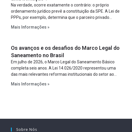
Na verdade, ocorre exatamente o contrário: o próprio
ordenamento jurídico prevê a constituição da SPE. A Lei de
PPPs, por exemplo, determina que o parceiro privado
constitua uma SPE para implantar e gerir o
Mais Informações »
empreendimento. Ou seja, a suposta “fraude à licitação” é
um requisito legal da operação. Na Lei de Concessões, a
figura é facultativa e sujeita a uma escolha racional de
Os avanços e os desafios do Marco Legal do
projeto a projeto.
Saneamento no Brasil
Em julho de 2026, o Marco Legal do Saneamento Básico
completa seis anos. A Lei 14.026/2020 representou uma
das mais relevantes reformas institucionais do setor ao
estabelecer metas claras para a universalização dos
Mais Informações »
serviços, ampliar a participação da iniciativa privada,
fortalecer o papel regulador da Agência Nacional de Águas
e Saneamento Básico (ANA) e criar mecanismos voltados
à segurança jurídica dos contratos.
Sobre Nós