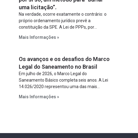
uma licitação”.
Na verdade, ocorre exatamente o contrário: o
próprio ordenamento jurídico prevê a
constituição da SPE. A Lei de PPPs, por
exemplo, determina que o parceiro privado
Mais Informações »
constitua uma SPE para implantar e gerir o
empreendimento. Ou seja, a suposta “fraude à
licitação” é um requisito legal da operação. Na
Os avanços e os desafios do Marco
Lei de Concessões, a figura é facultativa e
sujeita a uma escolha racional de projeto a
Legal do Saneamento no Brasil
projeto.
Em julho de 2026, o Marco Legal do
Saneamento Básico completa seis anos. A Lei
14.026/2020 representou uma das mais
relevantes reformas institucionais do setor ao
Mais Informações »
estabelecer metas claras para a
universalização dos serviços, ampliar a
participação da iniciativa privada, fortalecer o
papel regulador da Agência Nacional de Águas
e Saneamento Básico (ANA) e criar
mecanismos voltados à segurança jurídica dos