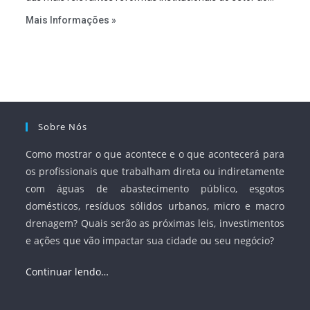
estabelecer metas claras para a universalização dos
Mais Informações »
serviços, ampliar a participação da iniciativa privada,
fortalecer o papel regulador da Agência Nacional de Águas
e Saneamento Básico (ANA) e criar mecanismos voltados
à segurança jurídica dos contratos.
Sobre Nós
Como mostrar o que acontece e o que acontecerá para
os profissionais que trabalham direta ou indiretamente
com águas de abastecimento público, esgotos
domésticos, resíduos sólidos urbanos, micro e macro
drenagem? Quais serão as próximas leis, investimentos
e ações que vão impactar sua cidade ou seu negócio?
Continuar lendo…