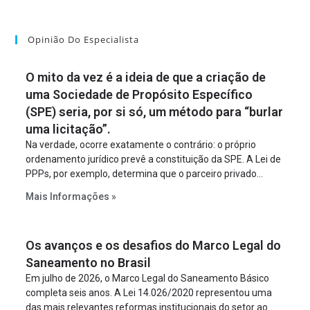
Opinião Do Especialista
O mito da vez é a ideia de que a criação de
uma Sociedade de Propósito Específico
(SPE) seria, por si só, um método para “burlar
uma licitação”.
Na verdade, ocorre exatamente o contrário: o próprio
ordenamento jurídico prevê a constituição da SPE. A Lei de
PPPs, por exemplo, determina que o parceiro privado
constitua uma SPE para implantar e gerir o
Mais Informações »
empreendimento. Ou seja, a suposta “fraude à licitação” é
um requisito legal da operação. Na Lei de Concessões, a
figura é facultativa e sujeita a uma escolha racional de
Os avanços e os desafios do Marco Legal do
projeto a projeto.
Saneamento no Brasil
Em julho de 2026, o Marco Legal do Saneamento Básico
completa seis anos. A Lei 14.026/2020 representou uma
das mais relevantes reformas institucionais do setor ao