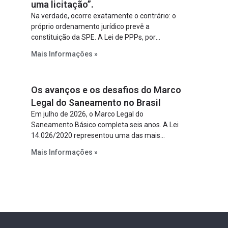
uma licitação”.
Na verdade, ocorre exatamente o contrário: o
próprio ordenamento jurídico prevê a
constituição da SPE. A Lei de PPPs, por
exemplo, determina que o parceiro privado
Mais Informações »
constitua uma SPE para implantar e gerir o
empreendimento. Ou seja, a suposta “fraude à
licitação” é um requisito legal da operação. Na
Os avanços e os desafios do Marco
Lei de Concessões, a figura é facultativa e
sujeita a uma escolha racional de projeto a
Legal do Saneamento no Brasil
projeto.
Em julho de 2026, o Marco Legal do
Saneamento Básico completa seis anos. A Lei
14.026/2020 representou uma das mais
relevantes reformas institucionais do setor ao
Mais Informações »
estabelecer metas claras para a
universalização dos serviços, ampliar a
participação da iniciativa privada, fortalecer o
papel regulador da Agência Nacional de Águas
e Saneamento Básico (ANA) e criar
mecanismos voltados à segurança jurídica dos
contratos.