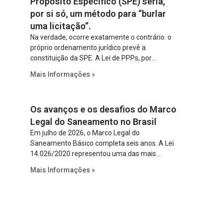
Propósito Específico (SPE) seria,
por si só, um método para “burlar
uma licitação”.
Na verdade, ocorre exatamente o contrário: o
próprio ordenamento jurídico prevê a
constituição da SPE. A Lei de PPPs, por
exemplo, determina que o parceiro privado
Mais Informações »
constitua uma SPE para implantar e gerir o
empreendimento. Ou seja, a suposta “fraude à
licitação” é um requisito legal da operação. Na
Os avanços e os desafios do Marco
Lei de Concessões, a figura é facultativa e
sujeita a uma escolha racional de projeto a
Legal do Saneamento no Brasil
projeto.
Em julho de 2026, o Marco Legal do
Saneamento Básico completa seis anos. A Lei
14.026/2020 representou uma das mais
relevantes reformas institucionais do setor ao
Mais Informações »
estabelecer metas claras para a
universalização dos serviços, ampliar a
participação da iniciativa privada, fortalecer o
papel regulador da Agência Nacional de Águas
e Saneamento Básico (ANA) e criar