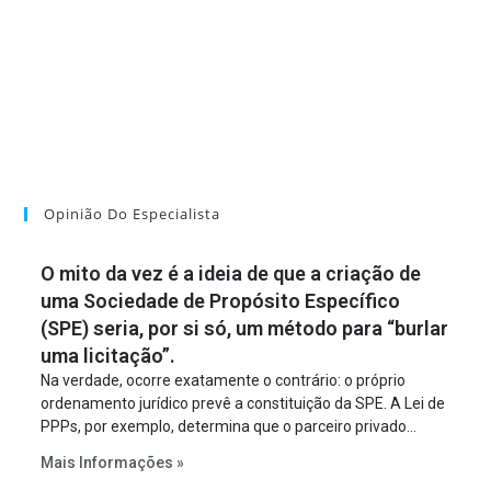
Opinião Do Especialista
O mito da vez é a ideia de que a criação de
uma Sociedade de Propósito Específico
(SPE) seria, por si só, um método para “burlar
uma licitação”.
Na verdade, ocorre exatamente o contrário: o próprio
ordenamento jurídico prevê a constituição da SPE. A Lei de
PPPs, por exemplo, determina que o parceiro privado
constitua uma SPE para implantar e gerir o
Mais Informações »
empreendimento. Ou seja, a suposta “fraude à licitação” é