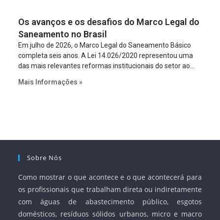
um requisito legal da operação. Na Lei de Concessões, a
figura é facultativa e sujeita a uma escolha racional de
Os avanços e os desafios do Marco Legal do
projeto a projeto.
Saneamento no Brasil
Em julho de 2026, o Marco Legal do Saneamento Básico
completa seis anos. A Lei 14.026/2020 representou uma
das mais relevantes reformas institucionais do setor ao
estabelecer metas claras para a universalização dos
Mais Informações »
serviços, ampliar a participação da iniciativa privada,
fortalecer o papel regulador da Agência Nacional de Águas
e Saneamento Básico (ANA) e criar mecanismos voltados
à segurança jurídica dos contratos.
Sobre Nós
Como mostrar o que acontece e o que acontecerá para
os profissionais que trabalham direta ou indiretamente
com águas de abastecimento público, esgotos
domésticos, resíduos sólidos urbanos, micro e macro