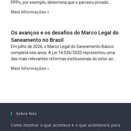
PPPs, por exemplo, determina que o parceiro privado
constitua uma SPE para implantar e gerir o
Mais Informações »
empreendimento. Ou seja, a suposta “fraude à licitação” é
um requisito legal da operação. Na Lei de Concessões, a
figura é facultativa e sujeita a uma escolha racional de
Os avanços e os desafios do Marco Legal do
projeto a projeto.
Saneamento no Brasil
Em julho de 2026, o Marco Legal do Saneamento Básico
completa seis anos. A Lei 14.026/2020 representou uma
das mais relevantes reformas institucionais do setor ao
estabelecer metas claras para a universalização dos
Mais Informações »
serviços, ampliar a participação da iniciativa privada,
fortalecer o papel regulador da Agência Nacional de Águas
e Saneamento Básico (ANA) e criar mecanismos voltados
à segurança jurídica dos contratos.
Sobre Nós
Como mostrar o que acontece e o que acontecerá para