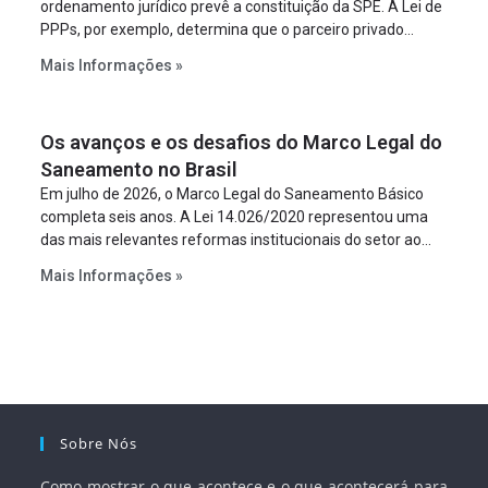
ordenamento jurídico prevê a constituição da SPE. A Lei de
PPPs, por exemplo, determina que o parceiro privado
constitua uma SPE para implantar e gerir o
Mais Informações »
empreendimento. Ou seja, a suposta “fraude à licitação” é
um requisito legal da operação. Na Lei de Concessões, a
figura é facultativa e sujeita a uma escolha racional de
Os avanços e os desafios do Marco Legal do
projeto a projeto.
Saneamento no Brasil
Em julho de 2026, o Marco Legal do Saneamento Básico
completa seis anos. A Lei 14.026/2020 representou uma
das mais relevantes reformas institucionais do setor ao
estabelecer metas claras para a universalização dos
Mais Informações »
serviços, ampliar a participação da iniciativa privada,
fortalecer o papel regulador da Agência Nacional de Águas
e Saneamento Básico (ANA) e criar mecanismos voltados
à segurança jurídica dos contratos.
Sobre Nós
Como mostrar o que acontece e o que acontecerá para