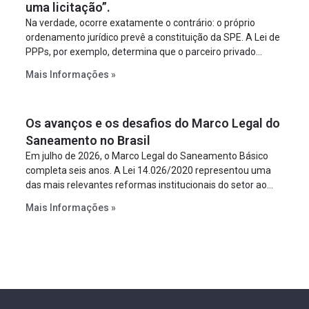
uma licitação”.
Na verdade, ocorre exatamente o contrário: o próprio
ordenamento jurídico prevê a constituição da SPE. A Lei de
PPPs, por exemplo, determina que o parceiro privado
constitua uma SPE para implantar e gerir o
Mais Informações »
empreendimento. Ou seja, a suposta “fraude à licitação” é
um requisito legal da operação. Na Lei de Concessões, a
figura é facultativa e sujeita a uma escolha racional de
Os avanços e os desafios do Marco Legal do
projeto a projeto.
Saneamento no Brasil
Em julho de 2026, o Marco Legal do Saneamento Básico
completa seis anos. A Lei 14.026/2020 representou uma
das mais relevantes reformas institucionais do setor ao
estabelecer metas claras para a universalização dos
Mais Informações »
serviços, ampliar a participação da iniciativa privada,
fortalecer o papel regulador da Agência Nacional de Águas
e Saneamento Básico (ANA) e criar mecanismos voltados
à segurança jurídica dos contratos.