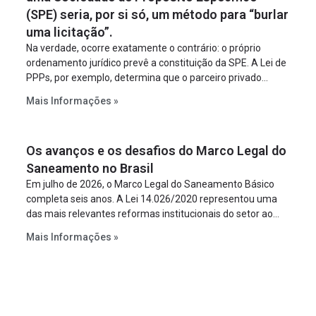
(SPE) seria, por si só, um método para “burlar
uma licitação”.
Na verdade, ocorre exatamente o contrário: o próprio
ordenamento jurídico prevê a constituição da SPE. A Lei de
PPPs, por exemplo, determina que o parceiro privado
constitua uma SPE para implantar e gerir o
Mais Informações »
empreendimento. Ou seja, a suposta “fraude à licitação” é
um requisito legal da operação. Na Lei de Concessões, a
figura é facultativa e sujeita a uma escolha racional de
Os avanços e os desafios do Marco Legal do
projeto a projeto.
Saneamento no Brasil
Em julho de 2026, o Marco Legal do Saneamento Básico
completa seis anos. A Lei 14.026/2020 representou uma
das mais relevantes reformas institucionais do setor ao
estabelecer metas claras para a universalização dos
Mais Informações »
serviços, ampliar a participação da iniciativa privada,
fortalecer o papel regulador da Agência Nacional de Águas
e Saneamento Básico (ANA) e criar mecanismos voltados
à segurança jurídica dos contratos.