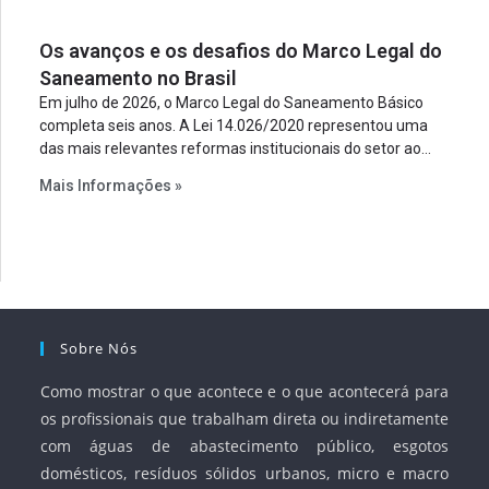
um requisito legal da operação. Na Lei de Concessões, a
figura é facultativa e sujeita a uma escolha racional de
Os avanços e os desafios do Marco Legal do
projeto a projeto.
Saneamento no Brasil
Em julho de 2026, o Marco Legal do Saneamento Básico
completa seis anos. A Lei 14.026/2020 representou uma
das mais relevantes reformas institucionais do setor ao
estabelecer metas claras para a universalização dos
Mais Informações »
serviços, ampliar a participação da iniciativa privada,
fortalecer o papel regulador da Agência Nacional de Águas
e Saneamento Básico (ANA) e criar mecanismos voltados à
segurança jurídica dos contratos.
Sobre Nós
Como mostrar o que acontece e o que acontecerá para
os profissionais que trabalham direta ou indiretamente
com águas de abastecimento público, esgotos
domésticos, resíduos sólidos urbanos, micro e macro