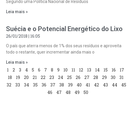
Segundo uma Política Nacional de Resíduos
Leia mais »
Suécia e o Potencial Energético do Lixo
26/01/2018
16:05
O país que aterra menos de 1% dos seus resíduos e aproveita
todo o restante, quer incrementar ainda mais o
Leia mais »
1
2
3
4
5
6
7
8
9
10
11
12
13
14
15
16
17
18
19
20
21
22
23
24
25
26
27
28
29
30
31
32
33
34
35
36
37
38
39
40
41
42
43
44
45
46
47
48
49
50