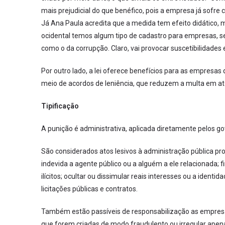
mais prejudicial do que benéfico, pois a empresa já sofr
Já Ana Paula acredita que a medida tem efeito didático, m
ocidental temos algum tipo de cadastro para empresas, se
como o da corrupção. Claro, vai provocar suscetibilidades 
Por outro lado, a lei oferece benefícios para as empresas
meio de acordos de leniência, que reduzem a multa em até
Tipificação
A punição é administrativa, aplicada diretamente pelos g
São considerados atos lesivos à administração pública pr
indevida a agente público ou a alguém a ele relacionada; fi
ilícitos; ocultar ou dissimular reais interesses ou a identi
licitações públicas e contratos.
Também estão passíveis de responsabilização as empresas
que forem criadas de modo fraudulento ou irregular apenas