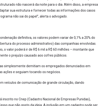
truturado não nascerá da noite para o dia. Além disso, a empresa
daptar sua estrutura e fornecer todas as informações dos casos
rograma não sai do papel”, alerta o advogado.
condenação definitiva, os valores podem variar de 0,1% a 20% do
abertura do processo administrativo) das companhias envolvidas.
io, o valor poderá ir de R$ 6 mil a R$ 60 milhões – montante que
ente o prejuízo causado aos cofres públicos.
speitas simplesmente demitiam os empregados denunciados em
as ações e seguiam tocando os negócios.
 em veículos de comunicação de grande circulação, dando
 inscrito no Cnep (Cadastro Nacional de Empresas Punidas),
onfesso que não gosto da ideia. A inclusão em um cadastro pode ser