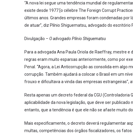
“A nova lei segue uma tendência mundial de regulamentar
existe desde 1977 [o célebre The Foreign Corrupt Practic
últimos anos. Grandes empresas foram condenadas por lá,
de atuar”, diz Plínio Shiguematsu, advogado do escritório F
Divulgação –
O advogado Plínio Shiguematsu
Para a advogada Ana Paula Oriola de Raeffray, mestre e d
regras eram muito esparsas anteriormente, como por exem
Penal
. “Agora, a Lei Anticorrupção as consolida em algo 
corrupção. Também ajudará a colocar o Brasil em um nível
frouxo e dificultava a vinda das empresas estrangeiras”, a
Resta apenas um decreto federal da CGU (Controladoria Ge
aplicabilidade da nova legislação, que deve ser publicado 
entanto, que a tendência é que ele não se afaste muito do
Mais especificamente, o decreto deverá regulamentar aspe
multas, competências dos órgãos fiscalizadores, os fatos