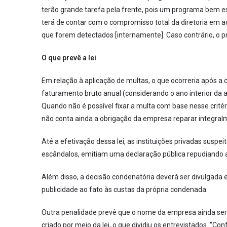
terão grande tarefa pela frente, pois um programa bem es
terá de contar com o compromisso total da diretoria em a
que forem detectados [internamente]. Caso contrário, o p
O que prevê a lei
Em relação à aplicação de multas, o que ocorreria após a 
faturamento bruto anual (considerando o ano interior da 
Quando não é possível fixar a multa com base nesse critér
não conta ainda a obrigação da empresa reparar integralm
Até a efetivação dessa lei, as instituições privadas su
escândalos, emitiam uma declaração pública repudiando 
Além disso, a decisão condenatória deverá ser divulgada
publicidade ao fato às custas da própria condenada.
Outra penalidade prevê que o nome da empresa ainda será
criado por meio da lei, o que dividiu os entrevistados. “C