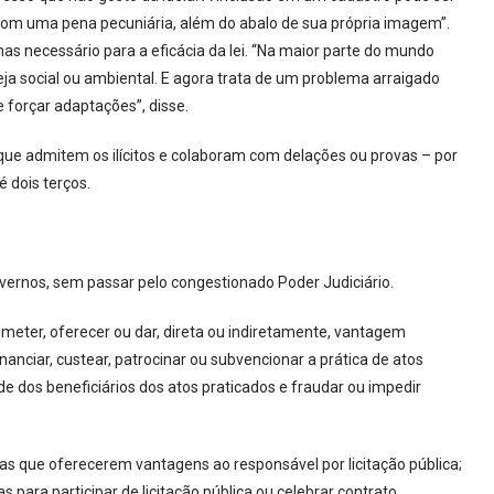
e com uma pena pecuniária, além do abalo de sua própria imagem”.
as necessário para a eficácia da lei. “Na maior parte do mundo
ja social ou ambiental. E agora trata de um problema arraigado
e forçar adaptações”, disse.
 que admitem os ilícitos e colaboram com delações ou provas – por
 dois terços.
overnos, sem passar pelo congestionado Poder Judiciário.
ometer, oferecer ou dar, direta ou indiretamente, vantagem
nanciar, custear, patrocinar ou subvencionar a prática de atos
dade dos beneficiários dos atos praticados e fraudar ou impedir
 que oferecerem vantagens ao responsável por licitação pública;
 para participar de licitação pública ou celebrar contrato