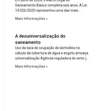
Em julho de 2026, o Marco Legal do
Saneamento Básico completa seis anos. A Lei
14.026/2020 representou uma das mais
relevantes reformas institucionais do setor ao
Mais Informações »
estabelecer metas claras para a
universalização dos serviços, ampliar a
participação da iniciativa privada, fortalecer o
A desuniversalização do
papel regulador da Agência Nacional de Águas
e Saneamento Básico (ANA) e criar
saneamento
mecanismos voltados à segurança jurídica dos
Uso da taxa de ocupação de domicílios no
contratos.
cálculo da cobertura de água e esgoto ameaça
universalização Agência reguladora do setor já
prevê cálculo que mede infraestrutura em vez
Mais Informações »
de variável demográfica.