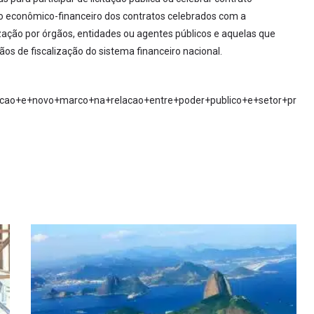
io econômico-financeiro dos contratos celebrados com a
lização por órgãos, entidades ou agentes públicos e aquelas que
os de fiscalização do sistema financeiro nacional.
rrupcao+e+novo+marco+na+relacao+entre+poder+publico+e+setor+pr