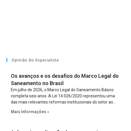
Opinião Do Especialista
Os avanços e os desafios do Marco Legal do
Saneamento no Brasil
Em julho de 2026, o Marco Legal do Saneamento Básico
completa seis anos. A Lei 14.026/2020 representou uma
das mais relevantes reformas institucionais do setor ao
estabelecer metas claras para a universalização dos
Mais Informações »
serviços, ampliar a participação da iniciativa privada,
fortalecer o papel regulador da Agência Nacional de Águas
e Saneamento Básico (ANA) e criar mecanismos voltados