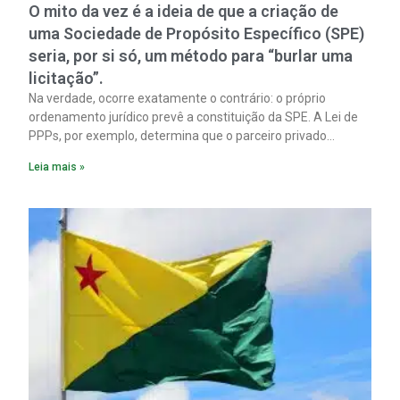
O mito da vez é a ideia de que a criação de
uma Sociedade de Propósito Específico (SPE)
seria, por si só, um método para “burlar uma
licitação”.
Na verdade, ocorre exatamente o contrário: o próprio
ordenamento jurídico prevê a constituição da SPE. A Lei de
PPPs, por exemplo, determina que o parceiro privado
constitua uma SPE para implantar e gerir o
Leia mais »
empreendimento. Ou seja, a suposta “fraude à licitação” é
um requisito legal da operação. Na Lei de Concessões, a
figura é facultativa e sujeita a uma escolha racional de
projeto a projeto.