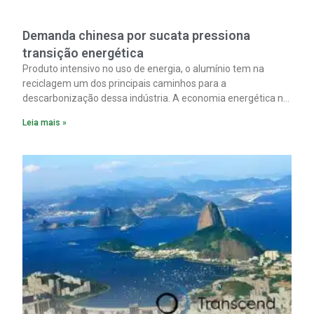
Demanda chinesa por sucata pressiona
transição energética
Produto intensivo no uso de energia, o alumínio tem na
reciclagem um dos principais caminhos para a
descarbonização dessa indústria. A economia energética na
fabricação chega a 95% com o reaproveitamento do
Leia mais »
material. A produção de um alumínio mais limpo, no entanto,
tem esbarrado em dificuldade de acesso ao seu principal
insumo, a sucata, devido, sobretudo, ao interesse chinês
pela matéria-prima.