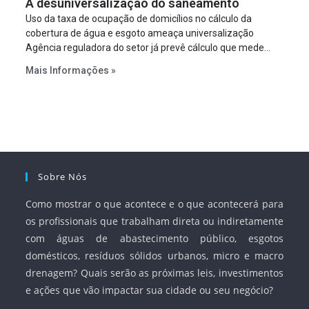
A desuniversalização do saneamento
à segurança jurídica dos contratos.
Uso da taxa de ocupação de domicílios no cálculo da
cobertura de água e esgoto ameaça universalização
Agência reguladora do setor já prevê cálculo que mede
infraestrutura em vez de variável demográfica.
Mais Informações »
Sobre Nós
Como mostrar o que acontece e o que acontecerá para
os profissionais que trabalham direta ou indiretamente
com águas de abastecimento público, esgotos
domésticos, resíduos sólidos urbanos, micro e macro
drenagem? Quais serão as próximas leis, investimentos
e ações que vão impactar sua cidade ou seu negócio?