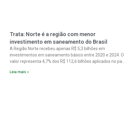
Trata: Norte é a região com menor
investimento em saneamento do Brasil
A Região Norte recebeu apenas R$ 5,3 bilhões em
investimentos em saneamento básico entre 2020 e 2024. O
valor representa 4,7% dos R$ 112,6 bilhões aplicados no país
no período. Os dados são de um estudo do Instituto Trata
Leia mais »
Brasil em parceria com a GO Associados.