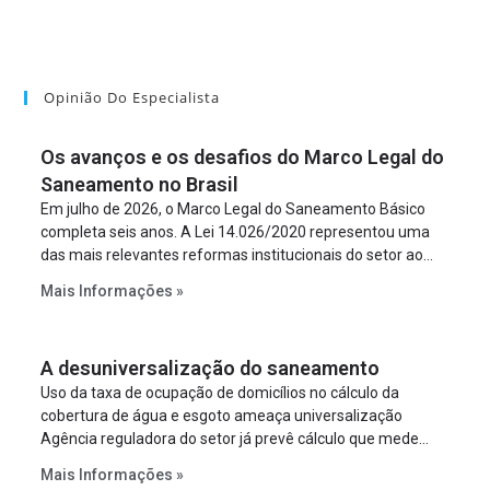
Opinião Do Especialista
Os avanços e os desafios do Marco Legal do
Saneamento no Brasil
Em julho de 2026, o Marco Legal do Saneamento Básico
completa seis anos. A Lei 14.026/2020 representou uma
das mais relevantes reformas institucionais do setor ao
estabelecer metas claras para a universalização dos
Mais Informações »
serviços, ampliar a participação da iniciativa privada,
fortalecer o papel regulador da Agência Nacional de Águas
e Saneamento Básico (ANA) e criar mecanismos voltados
A desuniversalização do saneamento
à segurança jurídica dos contratos.
Uso da taxa de ocupação de domicílios no cálculo da
cobertura de água e esgoto ameaça universalização
Agência reguladora do setor já prevê cálculo que mede
infraestrutura em vez de variável demográfica.
Mais Informações »