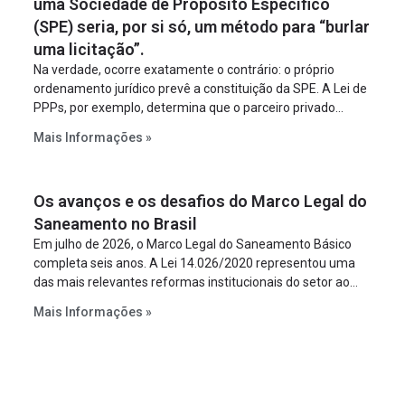
uma Sociedade de Propósito Específico
(SPE) seria, por si só, um método para “burlar
uma licitação”.
Na verdade, ocorre exatamente o contrário: o próprio
ordenamento jurídico prevê a constituição da SPE. A Lei de
PPPs, por exemplo, determina que o parceiro privado
constitua uma SPE para implantar e gerir o
Mais Informações »
empreendimento. Ou seja, a suposta “fraude à licitação” é
um requisito legal da operação. Na Lei de Concessões, a
figura é facultativa e sujeita a uma escolha racional de
Os avanços e os desafios do Marco Legal do
projeto a projeto.
Saneamento no Brasil
Em julho de 2026, o Marco Legal do Saneamento Básico
completa seis anos. A Lei 14.026/2020 representou uma
das mais relevantes reformas institucionais do setor ao
estabelecer metas claras para a universalização dos
Mais Informações »
serviços, ampliar a participação da iniciativa privada,
fortalecer o papel regulador da Agência Nacional de Águas
e Saneamento Básico (ANA) e criar mecanismos voltados
à segurança jurídica dos contratos.