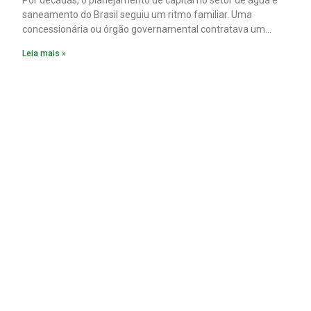
Por décadas, o planejamento de capital no setor de água e
saneamento do Brasil seguiu um ritmo familiar. Uma
concessionária ou órgão governamental contratava um
plano diretor.
Leia mais »