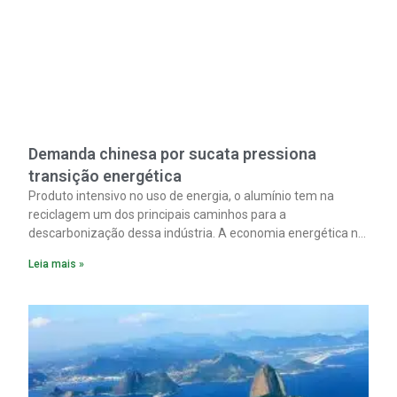
Demanda chinesa por sucata pressiona
transição energética
Produto intensivo no uso de energia, o alumínio tem na
reciclagem um dos principais caminhos para a
descarbonização dessa indústria. A economia energética na
fabricação chega a 95% com o reaproveitamento do
Leia mais »
material. A produção de um alumínio mais limpo, no entanto,
tem esbarrado em dificuldade de acesso ao seu principal
insumo, a sucata, devido, sobretudo, ao interesse chinês
pela matéria-prima.