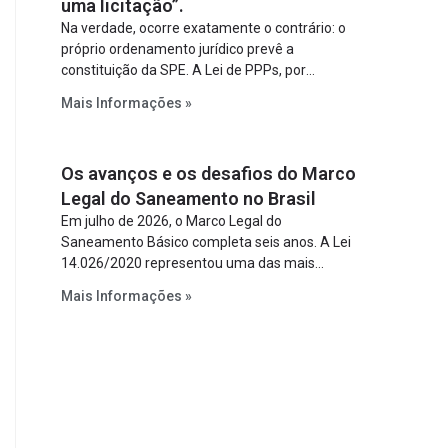
uma licitação”.
Na verdade, ocorre exatamente o contrário: o
próprio ordenamento jurídico prevê a
constituição da SPE. A Lei de PPPs, por
exemplo, determina que o parceiro privado
Mais Informações »
constitua uma SPE para implantar e gerir o
empreendimento. Ou seja, a suposta “fraude à
licitação” é um requisito legal da operação. Na
Os avanços e os desafios do Marco
Lei de Concessões, a figura é facultativa e
sujeita a uma escolha racional de projeto a
Legal do Saneamento no Brasil
projeto.
Em julho de 2026, o Marco Legal do
Saneamento Básico completa seis anos. A Lei
14.026/2020 representou uma das mais
relevantes reformas institucionais do setor ao
Mais Informações »
estabelecer metas claras para a
universalização dos serviços, ampliar a
participação da iniciativa privada, fortalecer o
papel regulador da Agência Nacional de Águas
e Saneamento Básico (ANA) e criar
mecanismos voltados à segurança jurídica dos
contratos.