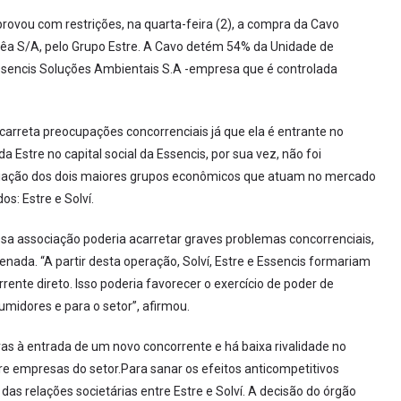
ovou com restrições, na quarta-feira (2), a compra da Cavo
êa S/A, pelo Grupo Estre. A Cavo detém 54% da Unidade de
sencis Soluções Ambientais S.A -empresa que é controlada
carreta preocupações concorrenciais já que ela é entrante no
Estre no capital social da Essencis, por sua vez, não foi
ociação dos dois maiores grupos econômicos que atuam no mercado
os: Estre e Solví.
essa associação poderia acarretar graves problemas concorrenciais,
ada. “A partir desta operação, Solví, Estre e Essencis formariam
ente direto. Isso poderia favorecer o exercício de poder de
midores e para o setor”, afirmou.
ivas à entrada de um novo concorrente e há baixa rivalidade no
re empresas do setor.Para sanar os efeitos anticompetitivos
s relações societárias entre Estre e Solví. A decisão do órgão