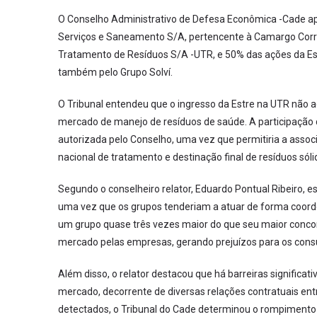
O Conselho Administrativo de Defesa Econômica -Cade apr
Serviços e Saneamento S/A, pertencente à Camargo Corr
Tratamento de Resíduos S/A -UTR, e 50% das ações da Es
também pelo Grupo Solví.
O Tribunal entendeu que o ingresso da Estre na UTR não a
mercado de manejo de resíduos de saúde. A participação da 
autorizada pelo Conselho, uma vez que permitiria a ass
nacional de tratamento e destinação final de resíduos sólid
Segundo o conselheiro relator, Eduardo Pontual Ribeiro, 
uma vez que os grupos tenderiam a atuar de forma coorden
um grupo quase três vezes maior do que seu maior concorr
mercado pelas empresas, gerando prejuízos para os consu
Além disso, o relator destacou que há barreiras significat
mercado, decorrente de diversas relações contratuais ent
detectados, o Tribunal do Cade determinou o rompimento da