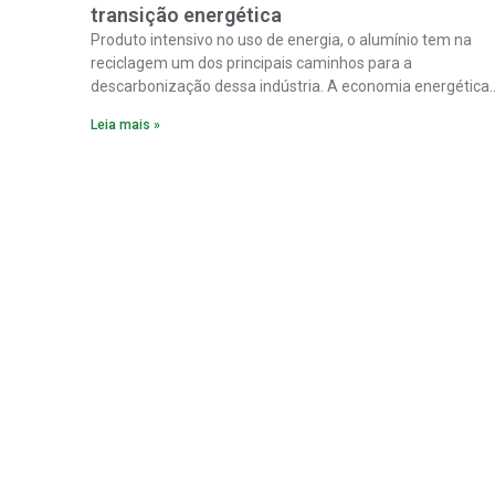
transição energética
Produto intensivo no uso de energia, o alumínio tem na
reciclagem um dos principais caminhos para a
descarbonização dessa indústria. A economia energética
na fabricação chega a 95% com o reaproveitamento do
Leia mais »
material. A produção de um alumínio mais limpo, no
entanto, tem esbarrado em dificuldade de acesso ao seu
principal insumo, a sucata, devido, sobretudo, ao interesse
chinês pela matéria-prima.