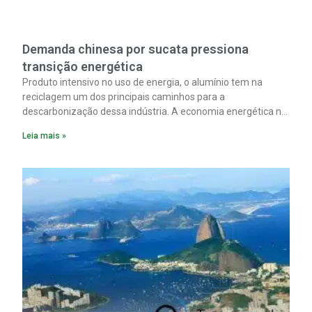
Demanda chinesa por sucata pressiona
transição energética
Produto intensivo no uso de energia, o alumínio tem na
reciclagem um dos principais caminhos para a
descarbonização dessa indústria. A economia energética na
fabricação chega a 95% com o reaproveitamento do
Leia mais »
material. A produção de um alumínio mais limpo, no entanto,
tem esbarrado em dificuldade de acesso ao seu principal
insumo, a sucata, devido, sobretudo, ao interesse chinês
pela matéria-prima.