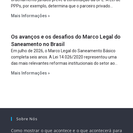
PPPs, por exemplo, determina que o parceiro privado
constitua uma SPE para implantar e gerir o
Mais Informações »
empreendimento. Ou seja, a suposta “fraude à licitação” é
um requisito legal da operação. Na Lei de Concessões, a
figura é facultativa e sujeita a uma escolha racional de
Os avanços e os desafios do Marco Legal do
projeto a projeto.
Saneamento no Brasil
Em julho de 2026, o Marco Legal do Saneamento Básico
completa seis anos. A Lei 14.026/2020 representou uma
das mais relevantes reformas institucionais do setor ao
estabelecer metas claras para a universalização dos
Mais Informações »
serviços, ampliar a participação da iniciativa privada,
fortalecer o papel regulador da Agência Nacional de Águas
e Saneamento Básico (ANA) e criar mecanismos voltados
à segurança jurídica dos contratos.
Sobre Nós
Como mostrar o que acontece e o que acontecerá para