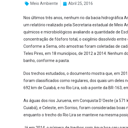
Meio Ambiente
Abril 25, 2016
Nos últimos três anos, nenhum rio da bacia hidrográfic
um relatório realizado pela Secretaria estadual de Meio 
químicos e microbiológicos avaliando a quantidade de Esche
concentração de fósforo total, o oxigênio dissolvido entre 
Conforme a Sema, oito amostras foram coletadas de cada
Teles Pires, em 18 municípios, de 2012 a 2014. Nenhum 
banho, conforme a pasta.
Dos trechos estudados, o documento mostra que, em 2012,
foram classificados como regulares, dos quais um deles n
692 km de Cuiabá, e no Rio Lira, sob a ponte da BR-163, em
As águas dos rios Juruena, em Conquista D´Oeste (a 571 
Cuiabá), e Celeste, em Sorriso, foram consideradas boas 
enquanto o trecho do Rio Lira se manteve na mesma posiç
Já em 2014, o número de trechos com água boa caiu para