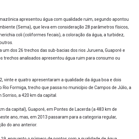
a Amazônica apresentou água com qualidade ruim, segundo apontou
Ambiente (Sema), que leva em consideração 28 parâmetros físicos,
richia coli (coliformes fecais), a coloração da água, a turbidez,
outros.
 um dos 26 trechos das sub-bacias dos rios Juruena, Guaporé e
dos trechos analisados apresentou água ruim para consumo ou
 vinte e quatro apresentaram a qualidade da água boa e dois
o Rio Formiga, trecho que passa no município de Campos de Júlio, a
 Sorriso, a 420 km da capital.
km da capital), Guaporé, em Pontes de Lacerda (a 483 km de
neste ano, mas, em 2013 passaram para a categoria regular,
ão do ano anterior.
 19, enquanto o número de pontos com a qualidade de água