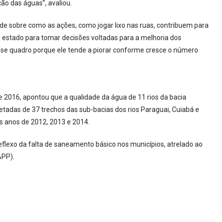
o das águas”, avaliou.
ade sobre como as ações, como jogar lixo nas ruas, contribuem para
 estado para tomar decisões voltadas para a melhoria dos
r esse quadro porque ele tende a piorar conforme cresce o número
e 2016, apontou que a qualidade da água de 11 rios da bacia
etadas de 37 trechos das sub-bacias dos rios Paraguai, Cuiabá e
os anos de 2012, 2013 e 2014.
eflexo da falta de saneamento básico nos municípios, atrelado ao
APP).