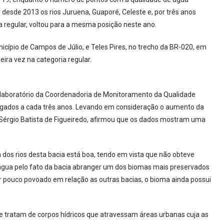
 desde 2013 os rios Juruena, Guaporé, Celeste e, por três anos
va regular, voltou para a mesma posição neste ano.
nicípio de Campos de Júlio, e Teles Pires, no trecho da BR-020, em
ira vez na categoria regular.
 laboratório da Coordenadoria de Monitoramento da Qualidade
lgados a cada três anos. Levando em consideração o aumento da
 Sérgio Batista de Figueiredo, afirmou que os dados mostram uma
a dos rios desta bacia está boa, tendo em vista que não obteve
a água pelo fato da bacia abranger um dos biomas mais preservados
r pouco povoado em relação as outras bacias, o bioma ainda possui
e tratam de corpos hídricos que atravessam áreas urbanas cuja as