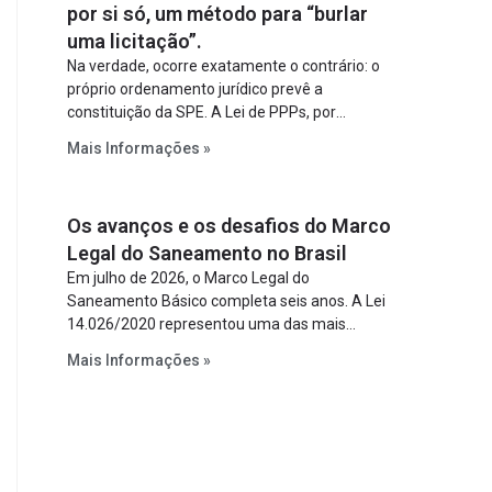
por si só, um método para “burlar
uma licitação”.
Na verdade, ocorre exatamente o contrário: o
próprio ordenamento jurídico prevê a
constituição da SPE. A Lei de PPPs, por
exemplo, determina que o parceiro privado
Mais Informações »
constitua uma SPE para implantar e gerir o
empreendimento. Ou seja, a suposta “fraude à
licitação” é um requisito legal da operação. Na
Os avanços e os desafios do Marco
Lei de Concessões, a figura é facultativa e
sujeita a uma escolha racional de projeto a
Legal do Saneamento no Brasil
projeto.
Em julho de 2026, o Marco Legal do
Saneamento Básico completa seis anos. A Lei
14.026/2020 representou uma das mais
relevantes reformas institucionais do setor ao
Mais Informações »
estabelecer metas claras para a
universalização dos serviços, ampliar a
participação da iniciativa privada, fortalecer o
papel regulador da Agência Nacional de Águas
e Saneamento Básico (ANA) e criar
mecanismos voltados à segurança jurídica dos