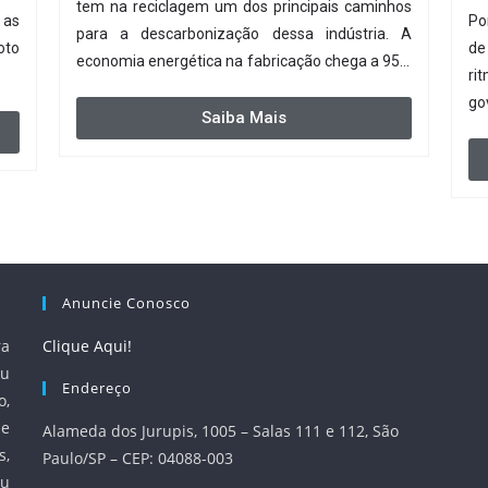
tem na reciclagem um dos principais caminhos
 as
Po
para a descarbonização dessa indústria. A
oto
de
economia energética na fabricação chega a 95%
ri
com o reaproveitamento do material. A
go
produção de um alumínio mais limpo, no
Saiba Mais
entanto, tem esbarrado em dificuldade de
acesso ao seu principal insumo, a sucata, devido,
sobretudo, ao interesse chinês pela matéria-
prima.
Anuncie Conosco
ra
Clique Aqui!
u
Endereço
o,
 e
Alameda dos Jurupis, 1005 – Salas 111 e 112, São
s,
Paulo/SP – CEP: 04088-003
ou