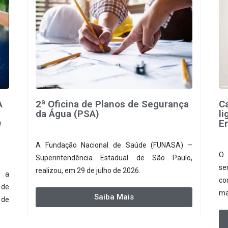
A
2ª Oficina de Planos de Segurança
C
da Água (PSA)
l
O
E
A Fundação Nacional de Saúde (FUNASA) –
O 
Superintendência Estadual de São Paulo,
se
realizou, em 29 de julho de 2026.
o a
co
 de
ma
Saiba Mais
 de