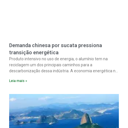
Demanda chinesa por sucata pressiona
transição energética
Produto intensivo no uso de energia, o alumínio tem na
reciclagem um dos principais caminhos para a
descarbonização dessa indústria. A economia energética na
fabricação chega a 95% com o reaproveitamento do
Leia mais »
material. A produção de um alumínio mais limpo, no entanto,
tem esbarrado em dificuldade de acesso ao seu principal
insumo, a sucata, devido, sobretudo, ao interesse chinês
pela matéria-prima.