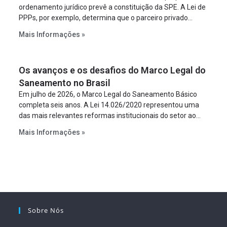
ordenamento jurídico prevê a constituição da SPE. A Lei de
PPPs, por exemplo, determina que o parceiro privado
constitua uma SPE para implantar e gerir o
Mais Informações »
empreendimento. Ou seja, a suposta “fraude à licitação” é
um requisito legal da operação. Na Lei de Concessões, a
figura é facultativa e sujeita a uma escolha racional de
Os avanços e os desafios do Marco Legal do
projeto a projeto.
Saneamento no Brasil
Em julho de 2026, o Marco Legal do Saneamento Básico
completa seis anos. A Lei 14.026/2020 representou uma
das mais relevantes reformas institucionais do setor ao
estabelecer metas claras para a universalização dos
Mais Informações »
serviços, ampliar a participação da iniciativa privada,
fortalecer o papel regulador da Agência Nacional de Águas
e Saneamento Básico (ANA) e criar mecanismos voltados
à segurança jurídica dos contratos.
Sobre Nós