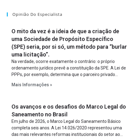
Opinião Do Especialista
O mito da vez é a ideia de que a criação de
uma Sociedade de Propósito Específico
(SPE) seria, por si só, um método para “burlar
uma licitação”.
Na verdade, ocorre exatamente o contrário: o próprio
ordenamento jurídico prevê a constituição da SPE. A Lei de
PPPs, por exemplo, determina que o parceiro privado
constitua uma SPE para implantar e gerir o
Mais Informações »
empreendimento. Ou seja, a suposta “fraude à licitação” é
um requisito legal da operação. Na Lei de Concessões, a
figura é facultativa e sujeita a uma escolha racional de
Os avanços e os desafios do Marco Legal do
projeto a projeto.
Saneamento no Brasil
Em julho de 2026, o Marco Legal do Saneamento Básico
completa seis anos. A Lei 14.026/2020 representou uma
das mais relevantes reformas institucionais do setor ao