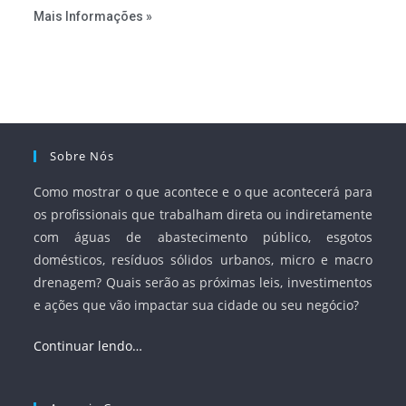
estabelecer metas claras para a universalização dos
Mais Informações »
serviços, ampliar a participação da iniciativa privada,
fortalecer o papel regulador da Agência Nacional de Águas
e Saneamento Básico (ANA) e criar mecanismos voltados
à segurança jurídica dos contratos.
Sobre Nós
Como mostrar o que acontece e o que acontecerá para
os profissionais que trabalham direta ou indiretamente
com águas de abastecimento público, esgotos
domésticos, resíduos sólidos urbanos, micro e macro
drenagem? Quais serão as próximas leis, investimentos
e ações que vão impactar sua cidade ou seu negócio?
Continuar lendo…