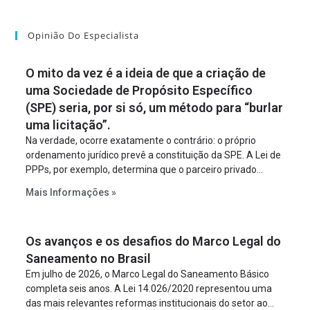
Opinião Do Especialista
O mito da vez é a ideia de que a criação de
uma Sociedade de Propósito Específico
(SPE) seria, por si só, um método para “burlar
uma licitação”.
Na verdade, ocorre exatamente o contrário: o próprio
ordenamento jurídico prevê a constituição da SPE. A Lei de
PPPs, por exemplo, determina que o parceiro privado
constitua uma SPE para implantar e gerir o
Mais Informações »
empreendimento. Ou seja, a suposta “fraude à licitação” é
um requisito legal da operação. Na Lei de Concessões, a
figura é facultativa e sujeita a uma escolha racional de
Os avanços e os desafios do Marco Legal do
projeto a projeto.
Saneamento no Brasil
Em julho de 2026, o Marco Legal do Saneamento Básico
completa seis anos. A Lei 14.026/2020 representou uma
das mais relevantes reformas institucionais do setor ao