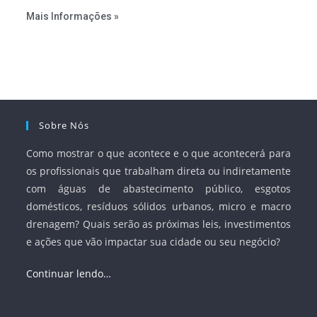
estabelecer metas claras para a universalização dos
Mais Informações »
serviços, ampliar a participação da iniciativa privada,
fortalecer o papel regulador da Agência Nacional de Águas
e Saneamento Básico (ANA) e criar mecanismos voltados
à segurança jurídica dos contratos.
Sobre Nós
Como mostrar o que acontece e o que acontecerá para
os profissionais que trabalham direta ou indiretamente
com águas de abastecimento público, esgotos
domésticos, resíduos sólidos urbanos, micro e macro
drenagem? Quais serão as próximas leis, investimentos
e ações que vão impactar sua cidade ou seu negócio?
Continuar lendo…