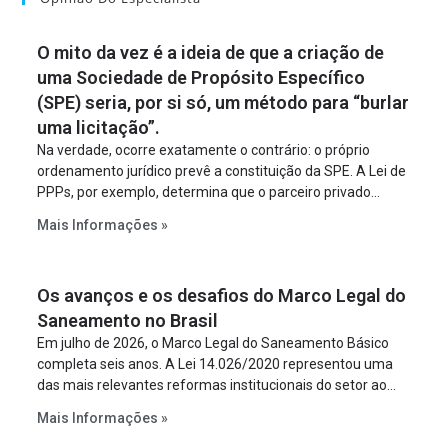
O mito da vez é a ideia de que a criação de
uma Sociedade de Propósito Específico
(SPE) seria, por si só, um método para “burlar
uma licitação”.
Na verdade, ocorre exatamente o contrário: o próprio
ordenamento jurídico prevê a constituição da SPE. A Lei de
PPPs, por exemplo, determina que o parceiro privado
constitua uma SPE para implantar e gerir o
Mais Informações »
empreendimento. Ou seja, a suposta “fraude à licitação” é
um requisito legal da operação. Na Lei de Concessões, a
figura é facultativa e sujeita a uma escolha racional de
Os avanços e os desafios do Marco Legal do
projeto a projeto.
Saneamento no Brasil
Em julho de 2026, o Marco Legal do Saneamento Básico
completa seis anos. A Lei 14.026/2020 representou uma
das mais relevantes reformas institucionais do setor ao
estabelecer metas claras para a universalização dos
Mais Informações »
serviços, ampliar a participação da iniciativa privada,
fortalecer o papel regulador da Agência Nacional de Águas