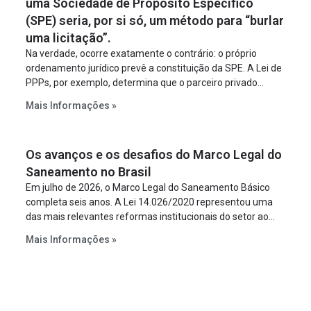
uma Sociedade de Propósito Específico
(SPE) seria, por si só, um método para “burlar
uma licitação”.
Na verdade, ocorre exatamente o contrário: o próprio
ordenamento jurídico prevê a constituição da SPE. A Lei de
PPPs, por exemplo, determina que o parceiro privado
constitua uma SPE para implantar e gerir o
Mais Informações »
empreendimento. Ou seja, a suposta “fraude à licitação” é
um requisito legal da operação. Na Lei de Concessões, a
figura é facultativa e sujeita a uma escolha racional de
Os avanços e os desafios do Marco Legal do
projeto a projeto.
Saneamento no Brasil
Em julho de 2026, o Marco Legal do Saneamento Básico
completa seis anos. A Lei 14.026/2020 representou uma
das mais relevantes reformas institucionais do setor ao
estabelecer metas claras para a universalização dos
Mais Informações »
serviços, ampliar a participação da iniciativa privada,
fortalecer o papel regulador da Agência Nacional de Águas
e Saneamento Básico (ANA) e criar mecanismos voltados
à segurança jurídica dos contratos.