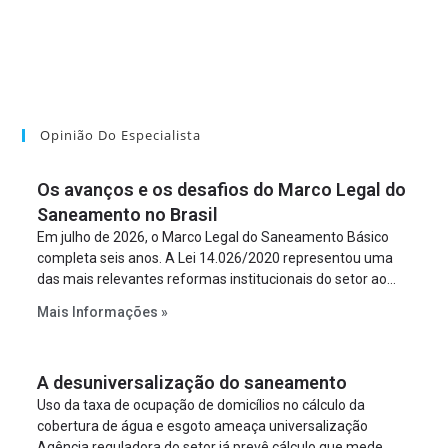
Opinião Do Especialista
Os avanços e os desafios do Marco Legal do
Saneamento no Brasil
Em julho de 2026, o Marco Legal do Saneamento Básico
completa seis anos. A Lei 14.026/2020 representou uma
das mais relevantes reformas institucionais do setor ao
estabelecer metas claras para a universalização dos
Mais Informações »
serviços, ampliar a participação da iniciativa privada,
fortalecer o papel regulador da Agência Nacional de Águas
e Saneamento Básico (ANA) e criar mecanismos voltados
A desuniversalização do saneamento
à segurança jurídica dos contratos.
Uso da taxa de ocupação de domicílios no cálculo da
cobertura de água e esgoto ameaça universalização
Agência reguladora do setor já prevê cálculo que mede