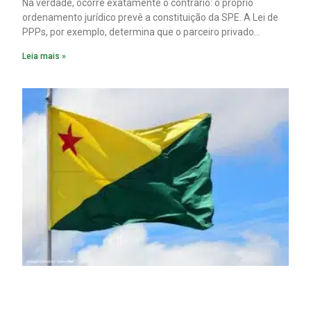
Na verdade, ocorre exatamente o contrário: o próprio
ordenamento jurídico prevê a constituição da SPE. A Lei de
PPPs, por exemplo, determina que o parceiro privado
constitua uma SPE para implantar e gerir o
Leia mais »
empreendimento. Ou seja, a suposta “fraude à licitação” é
um requisito legal da operação. Na Lei de Concessões, a
figura é facultativa e sujeita a uma escolha racional de
projeto a projeto.