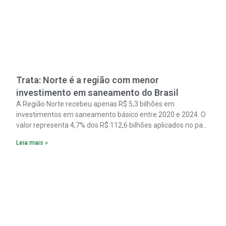
Trata: Norte é a região com menor
investimento em saneamento do Brasil
A Região Norte recebeu apenas R$ 5,3 bilhões em
investimentos em saneamento básico entre 2020 e 2024. O
valor representa 4,7% dos R$ 112,6 bilhões aplicados no país
no período. Os dados são de um estudo do Instituto Trata
Leia mais »
Brasil em parceria com a GO Associados.