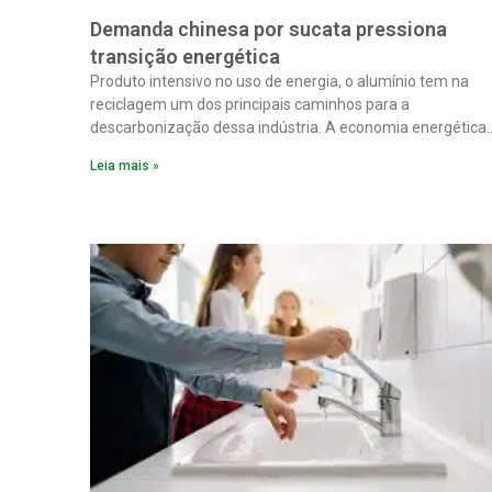
Demanda chinesa por sucata pressiona
transição energética
Produto intensivo no uso de energia, o alumínio tem na
reciclagem um dos principais caminhos para a
descarbonização dessa indústria. A economia energética
na fabricação chega a 95% com o reaproveitamento do
Leia mais »
material. A produção de um alumínio mais limpo, no
entanto, tem esbarrado em dificuldade de acesso ao seu
principal insumo, a sucata, devido, sobretudo, ao interesse
chinês pela matéria-prima.