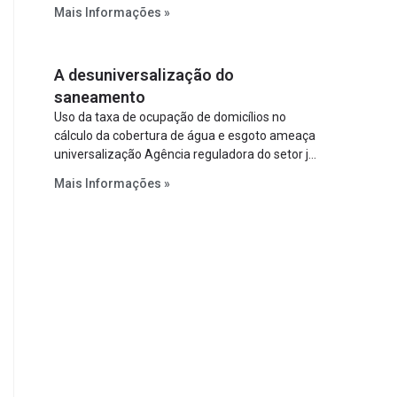
relevantes reformas institucionais do setor ao
Mais Informações »
estabelecer metas claras para a
universalização dos serviços, ampliar a
participação da iniciativa privada, fortalecer o
A desuniversalização do
papel regulador da Agência Nacional de Águas
e Saneamento Básico (ANA) e criar
saneamento
mecanismos voltados à segurança jurídica dos
Uso da taxa de ocupação de domicílios no
contratos.
cálculo da cobertura de água e esgoto ameaça
universalização Agência reguladora do setor já
prevê cálculo que mede infraestrutura em vez
Mais Informações »
de variável demográfica.