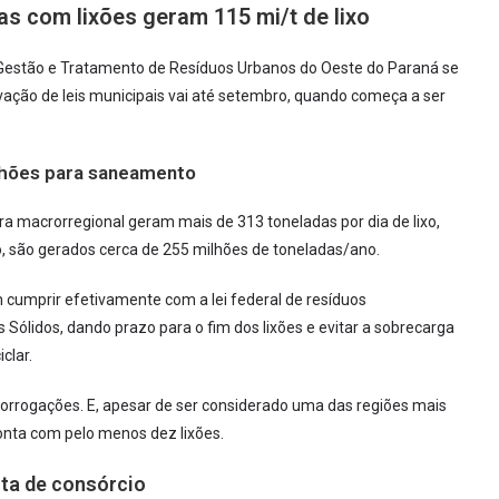
as com lixões geram 115 mi/t de lixo
a Gestão e Tratamento de Resíduos Urbanos do Oeste do Paraná se
vação de leis municipais vai até setembro, quando começa a ser
ilhões para saneamento
a macrorregional geram mais de 313 toneladas por dia de lixo,
o, são gerados cerca de 255 milhões de toneladas/ano.
 cumprir efetivamente com a lei federal de resíduos
s Sólidos, dando prazo para o fim dos lixões e evitar a sobrecarga
clar.
rorrogações. E, apesar de ser considerado uma das regiões mais
conta com pelo menos dez lixões.
ta de consórcio