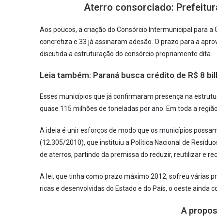
Aterro consorciado: Prefeitur
Aos poucos, a criação do Consórcio Intermunicipal para 
concretiza e 33 já assinaram adesão. O prazo para a apro
discutida a estruturação do consórcio propriamente dita.
Leia também:
Paraná busca crédito de R$ 8 b
Esses municípios que já confirmaram presença na estrutur
quase 115 milhões de toneladas por ano. Em toda a regiã
A ideia é unir esforços de modo que os municípios possam
(12.305/2010), que instituiu a Política Nacional de Resíduo
de aterros, partindo da premissa do reduzir, reutilizar e reci
A lei, que tinha como prazo máximo 2012, sofreu várias p
ricas e desenvolvidas do Estado e do País, o oeste ainda 
A propos