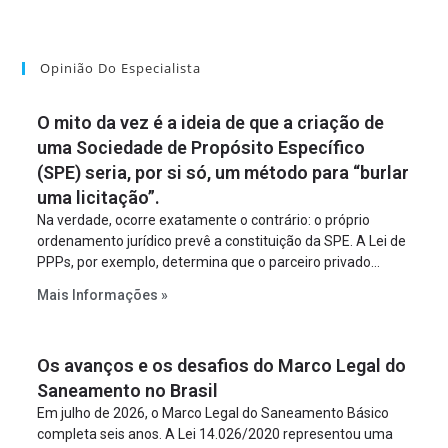
Opinião Do Especialista
O mito da vez é a ideia de que a criação de
uma Sociedade de Propósito Específico
(SPE) seria, por si só, um método para “burlar
uma licitação”.
Na verdade, ocorre exatamente o contrário: o próprio
ordenamento jurídico prevê a constituição da SPE. A Lei de
PPPs, por exemplo, determina que o parceiro privado
constitua uma SPE para implantar e gerir o
Mais Informações »
empreendimento. Ou seja, a suposta “fraude à licitação” é
um requisito legal da operação. Na Lei de Concessões, a
figura é facultativa e sujeita a uma escolha racional de
Os avanços e os desafios do Marco Legal do
projeto a projeto.
Saneamento no Brasil
Em julho de 2026, o Marco Legal do Saneamento Básico
completa seis anos. A Lei 14.026/2020 representou uma