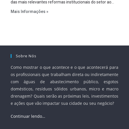
das mais relevantes reformas institucionais do setor ao
estabelecer metas claras para a universalização dos
Mais Informações »
serviços, ampliar a participação da iniciativa privada,
fortalecer o papel regulador da Agência Nacional de Águas
e Saneamento Básico (ANA) e criar mecanismos voltados
à segurança jurídica dos contratos.
Sobre Nós
Como mostrar o que acontece e o que acontecerá para
os profissionais que trabalham direta ou indiretamente
com águas de abastecimento público, esgotos
domésticos, resíduos sólidos urbanos, micro e macro
drenagem? Quais serão as próximas leis, investimentos
e ações que vão impactar sua cidade ou seu negócio?
Continuar lendo…