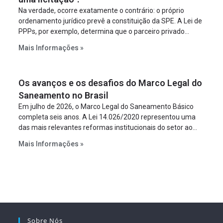
Na verdade, ocorre exatamente o contrário: o próprio
ordenamento jurídico prevê a constituição da SPE. A Lei de
PPPs, por exemplo, determina que o parceiro privado
constitua uma SPE para implantar e gerir o
Mais Informações »
empreendimento. Ou seja, a suposta “fraude à licitação” é
um requisito legal da operação. Na Lei de Concessões, a
figura é facultativa e sujeita a uma escolha racional de
Os avanços e os desafios do Marco Legal do
projeto a projeto.
Saneamento no Brasil
Em julho de 2026, o Marco Legal do Saneamento Básico
completa seis anos. A Lei 14.026/2020 representou uma
das mais relevantes reformas institucionais do setor ao
estabelecer metas claras para a universalização dos
Mais Informações »
serviços, ampliar a participação da iniciativa privada,
fortalecer o papel regulador da Agência Nacional de Águas
e Saneamento Básico (ANA) e criar mecanismos voltados
à segurança jurídica dos contratos.
Sobre Nós