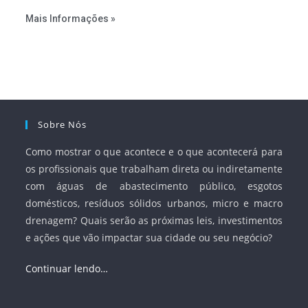
estabelecer metas claras para a universalização dos
Mais Informações »
serviços, ampliar a participação da iniciativa privada,
fortalecer o papel regulador da Agência Nacional de Águas
e Saneamento Básico (ANA) e criar mecanismos voltados
à segurança jurídica dos contratos.
Sobre Nós
Como mostrar o que acontece e o que acontecerá para
os profissionais que trabalham direta ou indiretamente
com águas de abastecimento público, esgotos
domésticos, resíduos sólidos urbanos, micro e macro
drenagem? Quais serão as próximas leis, investimentos
e ações que vão impactar sua cidade ou seu negócio?
Continuar lendo…