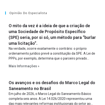
Opinião Do Especialista
O mito da vez é a ideia de que a criação de
uma Sociedade de Propósito Específico
(SPE) seria, por si só, um método para “burlar
uma licitação”.
Na verdade, ocorre exatamente o contrário: o próprio
ordenamento jurídico prevê a constituição da SPE. A Lei de
PPPs, por exemplo, determina que o parceiro privado
constitua uma SPE para implantar e gerir o
Mais Informações »
empreendimento. Ou seja, a suposta “fraude à licitação” é
um requisito legal da operação. Na Lei de Concessões, a
figura é facultativa e sujeita a uma escolha racional de
Os avanços e os desafios do Marco Legal do
projeto a projeto.
Saneamento no Brasil
Em julho de 2026, o Marco Legal do Saneamento Básico
completa seis anos. A Lei 14.026/2020 representou uma
das mais relevantes reformas institucionais do setor ao