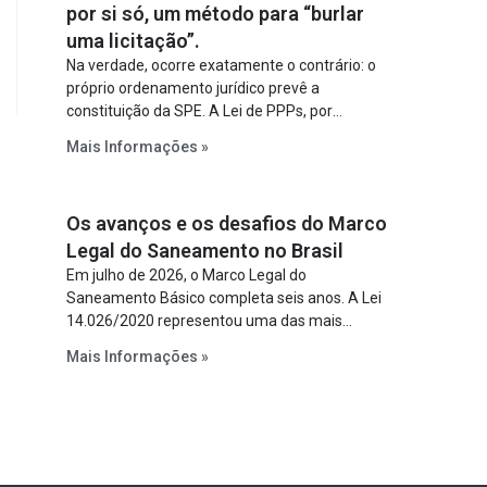
por si só, um método para “burlar
uma licitação”.
Na verdade, ocorre exatamente o contrário: o
próprio ordenamento jurídico prevê a
constituição da SPE. A Lei de PPPs, por
exemplo, determina que o parceiro privado
Mais Informações »
constitua uma SPE para implantar e gerir o
empreendimento. Ou seja, a suposta “fraude à
licitação” é um requisito legal da operação. Na
Os avanços e os desafios do Marco
Lei de Concessões, a figura é facultativa e
sujeita a uma escolha racional de projeto a
Legal do Saneamento no Brasil
projeto.
Em julho de 2026, o Marco Legal do
Saneamento Básico completa seis anos. A Lei
14.026/2020 representou uma das mais
relevantes reformas institucionais do setor ao
Mais Informações »
estabelecer metas claras para a
universalização dos serviços, ampliar a
participação da iniciativa privada, fortalecer o
papel regulador da Agência Nacional de Águas
e Saneamento Básico (ANA) e criar
mecanismos voltados à segurança jurídica dos