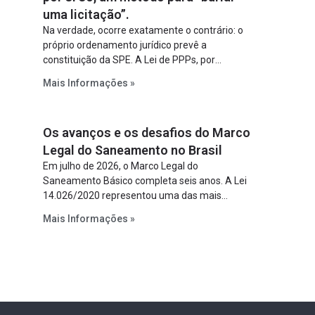
uma licitação”.
Na verdade, ocorre exatamente o contrário: o
próprio ordenamento jurídico prevê a
constituição da SPE. A Lei de PPPs, por
exemplo, determina que o parceiro privado
Mais Informações »
constitua uma SPE para implantar e gerir o
empreendimento. Ou seja, a suposta “fraude à
licitação” é um requisito legal da operação. Na
Os avanços e os desafios do Marco
Lei de Concessões, a figura é facultativa e
sujeita a uma escolha racional de projeto a
Legal do Saneamento no Brasil
projeto.
Em julho de 2026, o Marco Legal do
Saneamento Básico completa seis anos. A Lei
14.026/2020 representou uma das mais
relevantes reformas institucionais do setor ao
Mais Informações »
estabelecer metas claras para a
universalização dos serviços, ampliar a
participação da iniciativa privada, fortalecer o
papel regulador da Agência Nacional de Águas
e Saneamento Básico (ANA) e criar
mecanismos voltados à segurança jurídica dos
contratos.